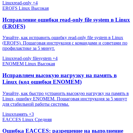
Linux
read-only
+4
EROFS
Linux
Высокая
Исправление ошибки read-only file system в Linux
(EROFS)
Узнайте, как исправить ошибку read-only file system в Linux
(EROFS). Пошаговая инструкция с командами и советами по
профилактике за 5 минут.
Linux
read-only filesystem
+4
ENOMEM
Linux
Высокая
Исправляем высокую нагрузку на память в
Linux (код ошибки ENOMEM)
Узнайте, как быстро устранить высокую нагрузку на память в
Linux, ошибку ENOMEM. Пошаговая инструкция за 5 минут
для стабильной работы системы.
Linux
память
+3
EACCES
Linux
Средняя
Ошибка EACCES: разрешение на выполнение