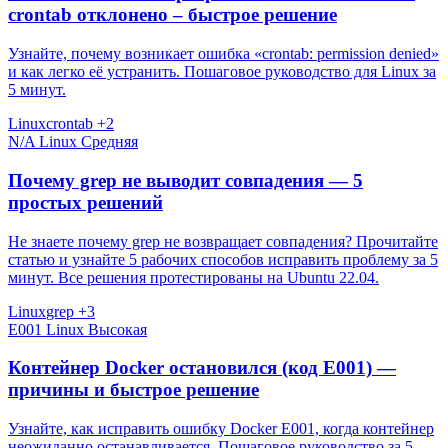
crontab отклонено – быстрое решение
Узнайте, почему возникает ошибка «crontab: permission denied»
и как легко её устранить. Пошаговое руководство для Linux за
5 минут.
Linux
crontab
+2
N/A
Linux
Средняя
Почему grep не выводит совпадения — 5
простых решений
Не знаете почему grep не возвращает совпадения? Прочитайте
статью и узнайте 5 рабочих способов исправить проблему за 5
минут. Все решения протестированы на Ubuntu 22.04.
Linux
grep
+3
E001
Linux
Высокая
Контейнер Docker остановился (код E001) —
причины и быстрое решение
Узнайте, как исправить ошибку Docker E001, когда контейнер
неожиданно останавливается. Пошаговое руководство за 5