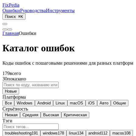
Fix
Pedia
Ошибки
Руководства
Инструменты
Поиск
⌘K
Главная
Ошибки
Каталог ошибок
Коды ошибок с пошаговыми решениями для разных платформ
179
всего
30
показано
Новые
Платформа
Все
Windows
Android
Linux
macOS
iOS
Авто
Общие
Серьёзность
Низкая
Средняя
Высокая
Критическая
Тэги
troubleshooting
191
windows
178
linux
134
android
112
macos
108