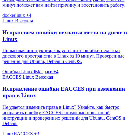
минут поможет вам найти причину и восстановить работу.
docker
linux
+4
Linux
Высокая
Исправляем ошибки нехватки места на диске в
Linux
Пошаговая инструкция, как устранить ошибки нехватки
дискового пространства в Linux за 10 минут. Проверенные
решения для Ubuntu, Debian и CentOS.
Ошибки Linux
disk space
+4
EACCES
Linux
Высокая
Исправление ошибки EACCES при изменении
прав в Linux
Не удается изменить права в Linux? Узнайте, как быстро
исправить ошибку EACCES с помощью пошаговой
инструкции и проверенных решений для Ubuntu, CentOS и
Debian.
Linux
EACCES
+3