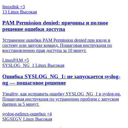
linux
disk
+3
13
Linux
Высокая
PAM Permission denied: причины и полное
решение ошибки доступа
Устранение ошибки PAM Permission denied при входе в
систему или запуске команд. Пошаговая инструкция по
восстановлению прав доступа за 10 минут.
Linux
PAM
+5
SYSLOG_NG_1
Linux
Высокая
Ошибка SYSLOG_NG_1: не запускается syslog-
ng — пошаговое решение
Узнайте, как исправить ошибку SYSLOG_NG_1 в syslog-ng.
Пошаговая инструкция по устранению проблем с запуском
daemon за 5 минут.
syslog-ng
linux-ошибки
+4
SIGSEGV
Linux
Высокая