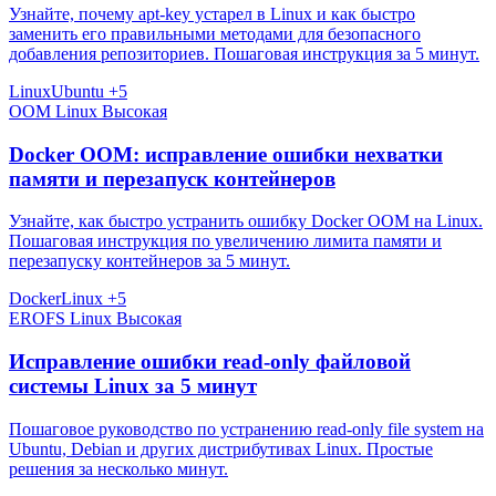
Узнайте, почему apt-key устарел в Linux и как быстро
заменить его правильными методами для безопасного
добавления репозиториев. Пошаговая инструкция за 5 минут.
Linux
Ubuntu
+5
OOM
Linux
Высокая
Docker OOM: исправление ошибки нехватки
памяти и перезапуск контейнеров
Узнайте, как быстро устранить ошибку Docker OOM на Linux.
Пошаговая инструкция по увеличению лимита памяти и
перезапуску контейнеров за 5 минут.
Docker
Linux
+5
EROFS
Linux
Высокая
Исправление ошибки read-only файловой
системы Linux за 5 минут
Пошаговое руководство по устранению read-only file system на
Ubuntu, Debian и других дистрибутивах Linux. Простые
решения за несколько минут.