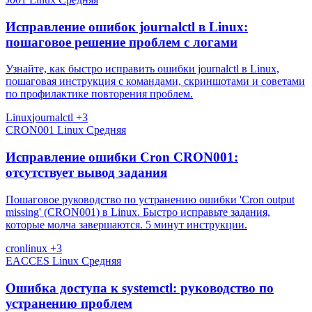
Исправление ошибок journalctl в Linux:
пошаговое решение проблем с логами
Узнайте, как быстро исправить ошибки journalctl в Linux,
пошаговая инструкция с командами, скриншотами и советами
по профилактике повторения проблем.
Linux
journalctl
+3
CRON001
Linux
Средняя
Исправление ошибки Cron CRON001:
отсутствует вывод задания
Пошаговое руководство по устранению ошибки 'Cron output
missing' (CRON001) в Linux. Быстро исправьте задания,
которые молча завершаются. 5 минут инструкции.
cron
linux
+3
EACCES
Linux
Средняя
Ошибка доступа к systemctl: руководство по
устранению проблем