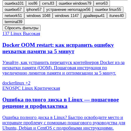
ошибка
101
ios
86
сеть
83
ошибки windows
79
error
63
ошибки
57
iphone
57
устранение неполадок
56
ошибки linux
55
network
51
windows 10
48
windows 11
47
драйверы
41
itunes
40
terminal
39
Сбросить фильтры
137
Linux
Высокая
Docker OOM restart: как исправить ошибку
нехватки памяти за 5 минут
Узнайте, как устранить перезапуск контейнеров Docker из-за
нехватки памяти (OOM). Пошаговая инструкция по
увеличению лимитов памяти и оптимизации за 5 минут.
docker
linux
+2
ENOSPC
Linux
Критическая
Ошибка полного диска в Linux — пошаговое
решение и профилактика
Ошибка полного диска в Linux? Быстро освободите место и
исправьте проблему с помощью пошагового руководства для
Ubuntu, Debian и CentOS с подробными инструкциями.