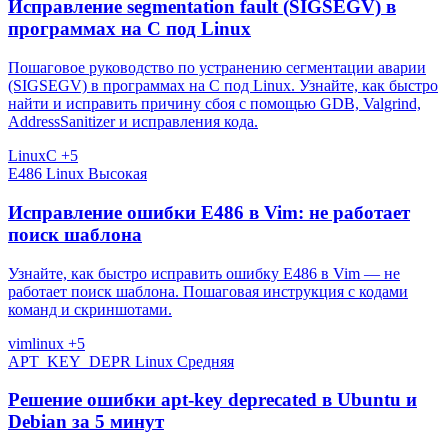
Исправление segmentation fault (SIGSEGV) в
программах на C под Linux
Пошаговое руководство по устранению сегментации аварии
(SIGSEGV) в программах на C под Linux. Узнайте, как быстро
найти и исправить причину сбоя с помощью GDB, Valgrind,
AddressSanitizer и исправления кода.
Linux
C
+5
E486
Linux
Высокая
Исправление ошибки E486 в Vim: не работает
поиск шаблона
Узнайте, как быстро исправить ошибку E486 в Vim — не
работает поиск шаблона. Пошаговая инструкция с кодами
команд и скриншотами.
vim
linux
+5
APT_KEY_DEPR
Linux
Средняя
Решение ошибки apt-key deprecated в Ubuntu и
Debian за 5 минут