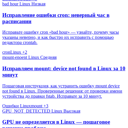
bad hour
Linux
Низкая
Исправление ошибки cron: неверный час в
расписании
Исправьте ошибку cron «bad hour» — узнайте, почему часы
указаны неверно, и как быстро их исправить с помощью
редактора crontab.
cron
Linux
+2
mount-enoent
Linux
Средняя
Исправляем mount: device not found в Linux за 10
минут
Пошаговая инструкция, как устранить ошибку mount device
not found в Linux. Проверенные решения: от проверки имени
устройства до правки fstab. Исправьте за 10 минут.
Ошибки Linux
mount
+3
GPU_NOT_DETECTED
Linux
Высокая
GPU не определяется в Linux — пошаговое