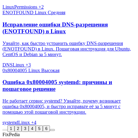
Linux
Permissions
+2
ENOTFOUND
Linux
Средняя
Исправление ошибки DNS-разрешения
(ENOTFOUND) в Linux
Узнайте, как быстро устранить ошибку DNS-разрешения
(ENOTFOUND) в Linux. Пошаговая инструкция для Ubuntu,
CentOS и Debian за 5 минут.
DNS
Linux
+3
0x80004005
Linux
Высокая
Ошибка 0x80004005 systemd: причины и
пошаговое решение
Не работает сервис systemd? Узнайте, почему возникает
ошибка 0x80004005, и быстро исправьте её за 5 минут с
помощью этой пошаговой инструкции.
systemd
Linux
+4
1
2
3
4
5
6
Fix
Pedia