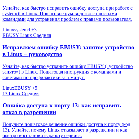
Узнайте, как быстро исправить ошибку доступа при работе с
systemctl в Linux. Пошаговое руководство с простыми
командами для устранения проблем с правами пользователя.
Linux
systemd
+3
EBUSY
Linux
Средняя
Исправляем ошибку EBUSY: занятое устройство
в Linux – руководство
Узнайте, как быстро устранить ошибку EBUSY («устройство
занято») в Linux. Пошаговая инструкция с командами и
советами по профилактике за 5 минут.
Linux
EBUSY
+5
13
Linux
Средняя
Ошибка доступа к порту 13: как исправить
отказ в разрешении
Получите пошаговое решение ошибки доступа к порту (код
13). Узнайте, почему Linux отказывает в разрешении и как
быстро восстановить работу сервиса.