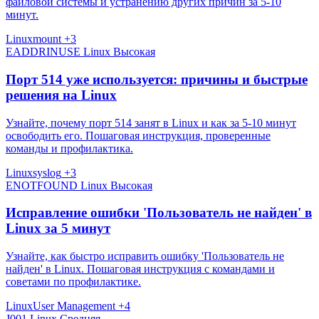
файловой системы и устранению других причин за 5-10
минут.
Linux
mount
+3
EADDRINUSE
Linux
Высокая
Порт 514 уже используется: причины и быстрые
решения на Linux
Узнайте, почему порт 514 занят в Linux и как за 5‑10 минут
освободить его. Пошаговая инструкция, проверенные
команды и профилактика.
Linux
syslog
+3
ENOTFOUND
Linux
Высокая
Исправление ошибки 'Пользователь не найден' в
Linux за 5 минут
Узнайте, как быстро исправить ошибку 'Пользователь не
найден' в Linux. Пошаговая инструкция с командами и
советами по профилактике.
Linux
User Management
+4
J001
Linux
Средняя