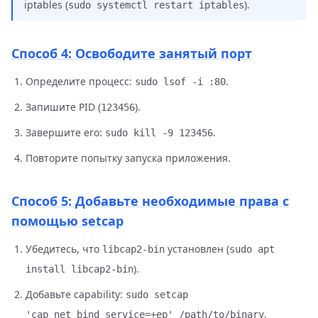
iptables (
).
sudo systemctl restart iptables
Способ 4: Освободите занятый порт
Определите процесс:
.
sudo lsof -i :80
Запишите PID (
).
123456
Завершите его:
.
sudo kill -9 123456
Повторите попытку запуска приложения.
Способ 5: Добавьте необходимые права с
помощью setcap
Убедитесь, что
установлен (
libcap2-bin
sudo apt
).
install libcap2-bin
Добавьте capability:
sudo setcap
.
'cap_net_bind_service=+ep' /path/to/binary