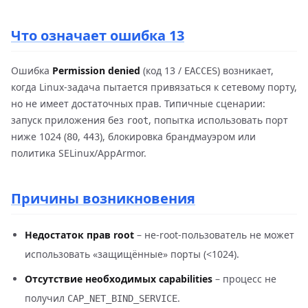
Что означает ошибка 13
Ошибка
Permission denied
(код 13 /
) возникает,
EACCES
когда Linux-задача пытается привязаться к сетевому порту,
но не имеет достаточных прав. Типичные сценарии:
запуск приложения без
, попытка использовать порт
root
ниже 1024 (
,
), блокировка брандмауэром или
80
443
политика SELinux/AppArmor.
Причины возникновения
Недостаток прав root
– не-root-пользователь не может
использовать «защищённые» порты (<1024).
Отсутствие необходимых capabilities
– процесс не
получил
.
CAP_NET_BIND_SERVICE