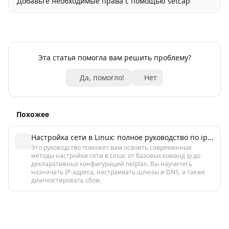
Добавьте необходимые права с помощью setcap
Эта статья помогла вам решить проблему?
Да, помогло!
Нет
Похожее
Настройка сети в Linux: полное руководство по ip, nmcli и netplan
Это руководство поможет вам освоить современные
методы настройки сети в Linux: от базовых команд ip до
декларативных конфигураций netplan. Вы научитесь
назначать IP-адреса, настраивать шлюзы и DNS, а также
диагностировать сбои.