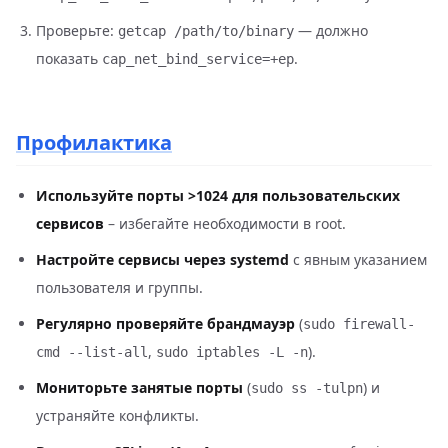
Проверьте:
— должно
getcap /path/to/binary
показать
.
cap_net_bind_service=+ep
Профилактика
Используйте порты >1024 для пользовательских
сервисов
– избегайте необходимости в root.
Настройте сервисы через systemd
с явным указанием
пользователя и группы.
Регулярно проверяйте брандмауэр
(
sudo firewall-
,
).
cmd --list-all
sudo iptables -L -n
Мониторьте занятые порты
(
) и
sudo ss -tulpn
устраняйте конфликты.