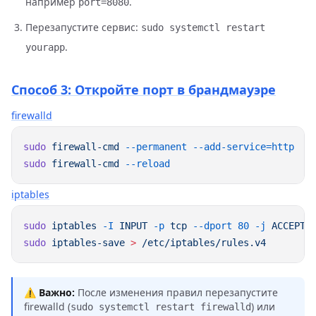
например
.
port=8080
Перезапустите сервис:
sudo systemctl restart
.
yourapp
Способ 3: Откройте порт в брандмауэре
firewalld
sudo
 firewall-cmd
 --permanent
 --add-service=http
sudo
 firewall-cmd
iptables
sudo
 iptables
 -I
 INPUT
 -p
 tcp
 --dport
 80
 -j
sudo
 iptables-save
 >
⚠️ Важно:
После изменения правил перезапустите
firewalld (
) или
sudo systemctl restart firewalld