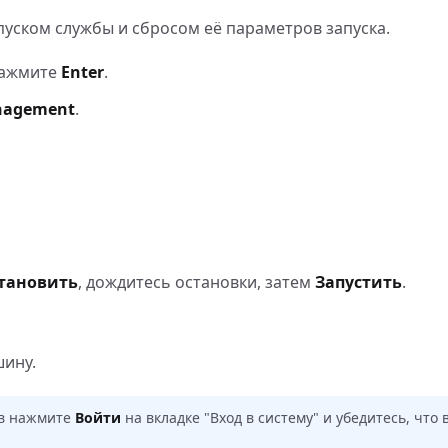
уском службы и сбросом её параметров запуска.
ажмите
Enter
.
anagement
.
тановить
, дождитесь остановки, затем
Запустить
.
шину.
ств нажмите
Войти
на вкладке "Вход в систему" и убедитесь, что