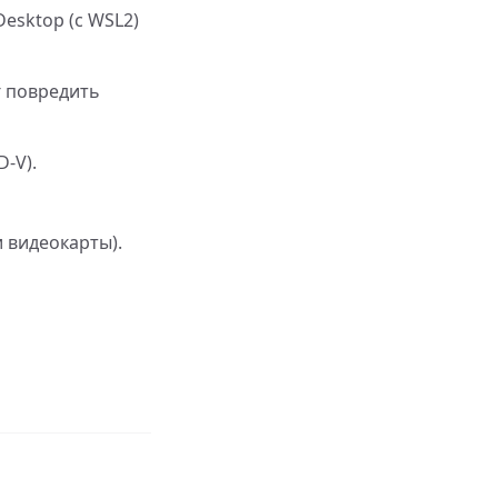
Desktop (с WSL2)
г повредить
D-V).
 видеокарты).