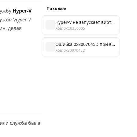
Похожее
лужбу
Hyper-V
ужба 'Hyper-V
Hyper-V не запускает виртуальную машину: быстрое решение ошибки
ин, делая
Код: 0xC0350005
Ошибка 0x8007045D при включении функций Windows: причины и решение
Код: 0x8007045D
 или служба была