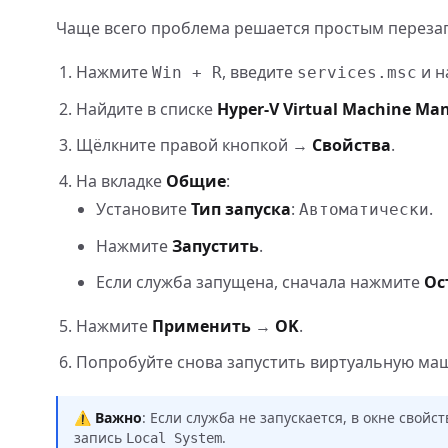
Чаще всего проблема решается простым перезап
Нажмите
, введите
и н
Win + R
services.msc
Найдите в списке
Hyper-V Virtual Machine M
Щёлкните правой кнопкой →
Свойства
.
На вкладке
Общие
:
Установите
Тип запуска
:
.
Автоматически
Нажмите
Запустить
.
Если служба запущена, сначала нажмите
Ос
Нажмите
Применить
→
OK
.
Попробуйте снова запустить виртуальную ма
⚠️
Важно
: Если служба не запускается, в окне свой
запись
.
Local System