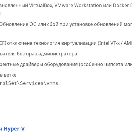
тановленный VirtualBox, VMware Workstation или Docker 
t.
 Обновление ОС или сбой при установке обновлений мо
UEFI отключена технология виртуализации (Intel VT-x / AM
ователя без прав администратора.
рректные драйверы оборудования (особенно чипсета или
в ветке
.
rolSet\Services\vmms
ы Hyper-V