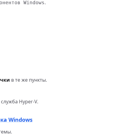
.
онентов Windows
очки
в те же пункты.
 служба Hyper-V.
ика Windows
темы.