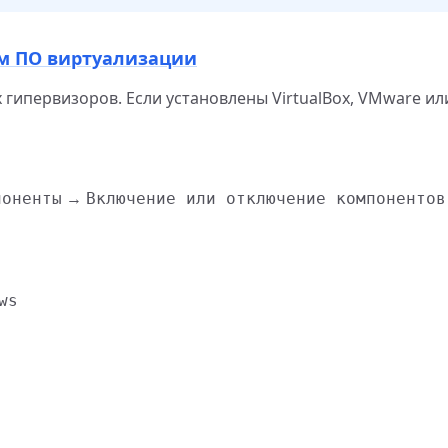
им ПО виртуализации
гипервизоров. Если установлены VirtualBox, VMware ил
→
поненты
Включение или отключение компонентов
ws