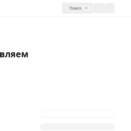
Поиск
⌘K
авляем