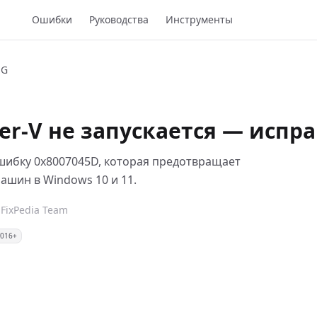
Ошибки
Руководства
Инструменты
NG
er-V не запускается — испр
шибку 0x8007045D, которая предотвращает
ашин в Windows 10 и 11.
FixPedia Team
2016+