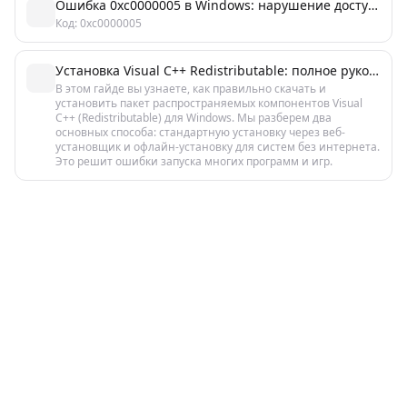
Ошибка 0xc0000005 в Windows: нарушение доступа (Access Violation)
Код: 0xc0000005
Установка Visual C++ Redistributable: полное руководство по скачиванию и настройке
В этом гайде вы узнаете, как правильно скачать и
установить пакет распространяемых компонентов Visual
C++ (Redistributable) для Windows. Мы разберем два
основных способа: стандартную установку через веб-
установщик и офлайн-установку для систем без интернета.
Это решит ошибки запуска многих программ и игр.