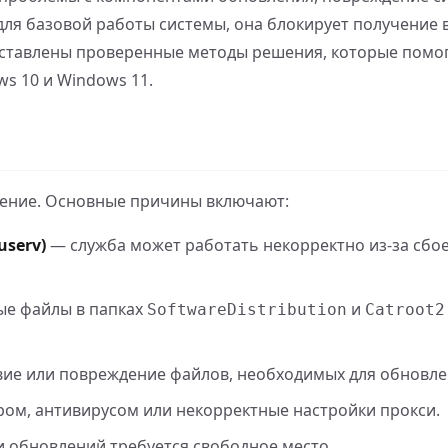
 для базовой работы системы, она блокирует получение
дставлены проверенные методы решения, которые помог
s 10 и Windows 11.
ение. Основные причины включают:
serv)
— служба может работать некорректно из-за сбо
е файлы в папках
и
SoftwareDistribution
Catroot2
вие или повреждение файлов, необходимых для обновле
ом, антивирусом или некорректные настройки прокси.
 обновлений требуется свободное место.