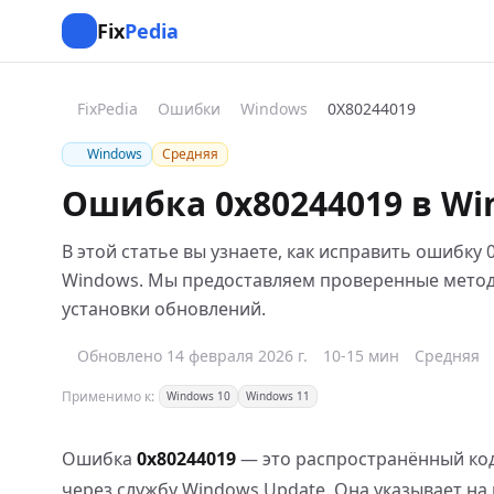
Fix
Pedia
FixPedia
Ошибки
Windows
0X80244019
Windows
Средняя
Ошибка 0x80244019 в W
В этой статье вы узнаете, как исправить ошибку
Windows. Мы предоставляем проверенные методы
установки обновлений.
Обновлено 14 февраля 2026 г.
10-15 мин
Средняя
Применимо к:
Windows 10
Windows 11
Ошибка
0x80244019
— это распространённый код
через службу Windows Update. Она указывает н