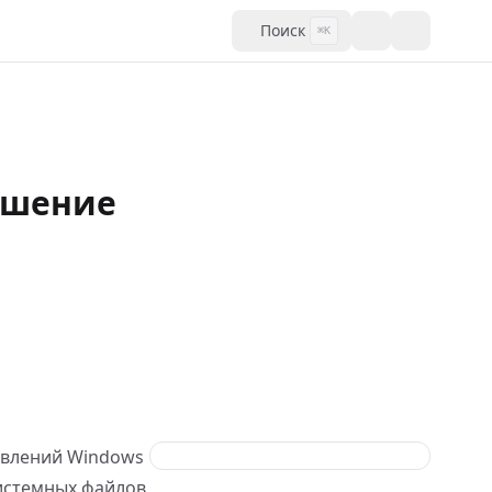
Поиск
⌘K
ешение
овлений Windows
системных файлов