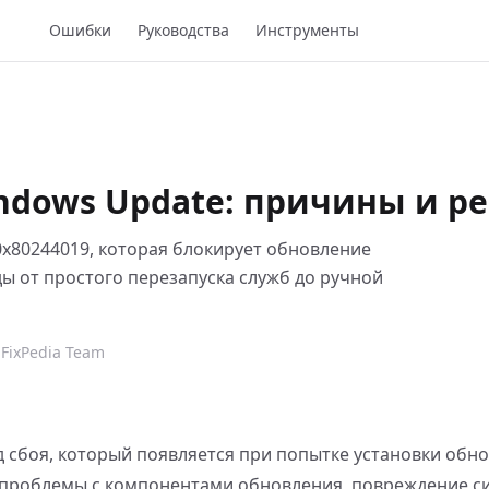
Ошибки
Руководства
Инструменты
indows Update: причины и р
 0x80244019, которая блокирует обновление
 от простого перезапуска служб до ручной
FixPedia Team
 сбоя, который появляется при попытке установки обн
а проблемы с компонентами обновления, повреждение 