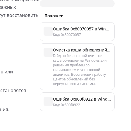
 важных
ут восстановить
Похожее
Ошибка 0x80070057 в Windows: неверный параметр
Код: 0x80070057
Очистка кэша обновлений Windows: пошаговая инструкция
Гайд по безопасной очистке
кэша обновлений Windows для
решения проблем со
скачиванием и установкой
ев или
апдейтов. Восстановит работу
Центра обновлений без
переустановки системы.
становятся
Ошибка 0x800f0922 в Windows: причины и 4 способа исправить
Код: 0x800f0922
ния.