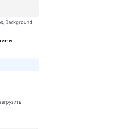
es, Background
ние и
загрузить