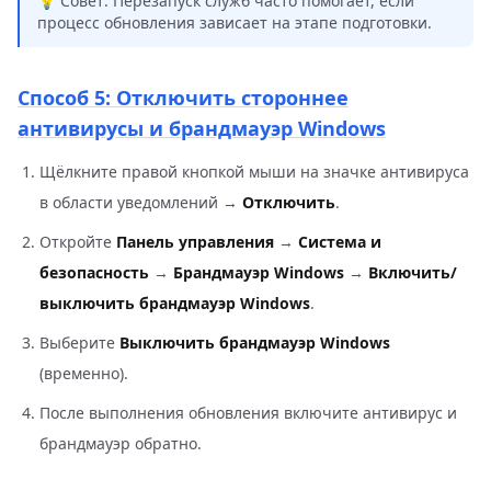
💡 Совет: Перезапуск служб часто помогает, если
процесс обновления зависает на этапе подготовки.
Способ 5: Отключить стороннее
антивирусы и брандмауэр Windows
Щёлкните правой кнопкой мыши на значке антивируса
в области уведомлений →
Отключить
.
Откройте
Панель управления
→
Система и
безопасность
→
Брандмауэр Windows
→
Включить/
выключить брандмауэр Windows
.
Выберите
Выключить брандмауэр Windows
(временно).
После выполнения обновления включите антивирус и
брандмауэр обратно.