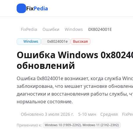
Fix
Pedia
FixPedia
Ошибки
Windows
0X8024001E
Windows
0x8024001e
Высокая
Ошибка Windows 0x8024
обновлений
Ошибка 0x8024001e возникает, когда служба Win
заблокирована, что мешает установке обновлен
диагностики и восстановления работы службы, ч
нормальное состояние.
Обновлено 3 июля 2026 г.
5-10 мин
Средняя
FixPe
Применимо к:
Windows 10 (1909–22H2), Windows 11 (21H2–23H2)