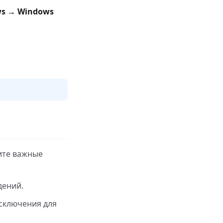
s → Windows
ите важные
дений.
исключения для