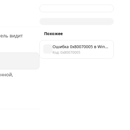
Похожее
тель видит
Ошибка 0x80070005 в Windows: отказано в доступе
Код: 0x80070005
ённой,