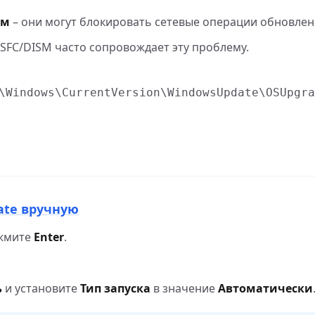
ом
– они могут блокировать сетевые операции обновлен
SFC/DISM часто сопровождает эту проблему.
\Windows\CurrentVersion\WindowsUpdate\OSUpgra
ate вручную
жмите
Enter
.
ь
и установите
Тип запуска
в значение
Автоматически