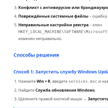
Конфликт с антивирусом или брандмауэр
Повреждённые системные файлы
– ошибка 
Неправильные настройки реестра
– ключ
HKEY_LOCAL_MACHINE\SOFTWARE\Microsoft
изменён неправильно.
Способы решения
Способ 1: Запустить службу Windows Upd
Нажмите
Win + R
, введите
и на
services.msc
Найдите
Служба обновления Windows
.
Щёлкните правой кнопкой мыши →
Запустит