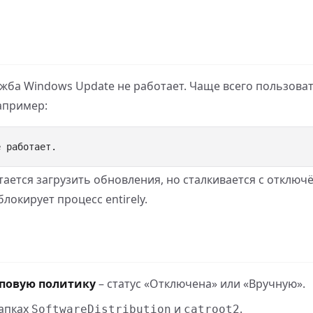
ужба Windows Update не работает. Чаще всего пользова
апример:
ается загрузить обновления, но сталкивается с отключ
окирует процесс entirely.
пповую политику
– статус «Отключена» или «Вручную».
папках
и
.
SoftwareDistribution
catroot2