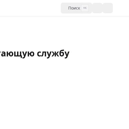
Поиск
⌘K
отающую службу