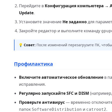
Перейдите в
Конфигурация компьютера → 
Update
.
Установите значение
Не заданно
для параме
Закройте редактор и выполните команду
gpup
💡
Совет:
После изменений перезагрузите ПК, чтобы 
Профилактика
Включите автоматическое обновление
в п
исправления.
Регулярно запускайте SFC и DISM
(например,
Проверьте антивирус
— временно отключите 
папок
и
.
SoftwareDistribution
catroot2