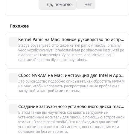
Да, помогло!
Нет
Похожее
Kernel Panic на Mac: полное руководство по исправлению
Stat'ya obyasnyaet, chto takoe kernel panic v macOS, prichiny
yego vozniknoveniya i predostavlyaet po shagovye instruktsii po
diagnostike i ustraneniyu. Vy nauchites' analizirovat' logi i
nastraivat' sistemu dlya stabil'noy raboty.
Сброс NVRAM на Mac: инструкция для Intel и Apple Silicon
Это руководство подробно описывает, как сбростить NVRAM
на Mac, чтобы исправить распространённые проблемы с
загрузкой и настройками системы.
Создание загрузочного установочного диска macOS: пошаговая инструкция
В этом гайде вы научитесь создавать загрузочный
установочный носитель для macOS с помощью встроенной
утилиты `createinstallmedia`. Это необходимо для чистой
установки операционной системы, восстановления или
обновления без интернета.