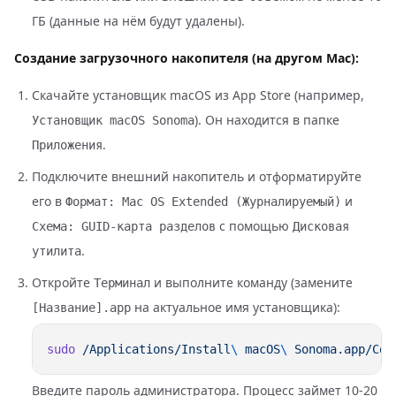
ГБ (данные на нём будут удалены).
Создание загрузочного накопителя (на другом Mac):
Скачайте установщик macOS из App Store (например,
). Он находится в папке
Установщик macOS Sonoma
.
Приложения
Подключите внешний накопитель и отформатируйте
его в
и
Формат: Mac OS Extended (Журналируемый)
с помощью
Схема: GUID-карта разделов
Дисковая
.
утилита
Откройте
и выполните команду (замените
Терминал
на актуальное имя установщика):
[Название].app
sudo
 /Applications/Install
\ 
macOS
\ 
Sonoma.app/Con
Введите пароль администратора. Процесс займет 10-20