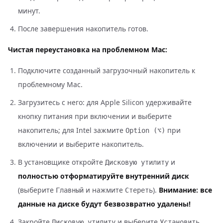
минут.
После завершения накопитель готов.
Чистая переустановка на проблемном Mac:
Подключите созданный загрузочный накопитель к
проблемному Mac.
Загрузитесь с него: для Apple Silicon удерживайте
кнопку питания при включении и выберите
накопитель; для Intel зажмите
при
Option (⌥)
включении и выберите накопитель.
В установщике откройте
и
Дисковую утилиту
полностью отформатируйте внутренний диск
(выберите
и нажмите
).
Внимание: все
Главный
Стереть
данные на диске будут безвозвратно удалены!
Закройте
и выберите
Дисковую утилиту
Установить