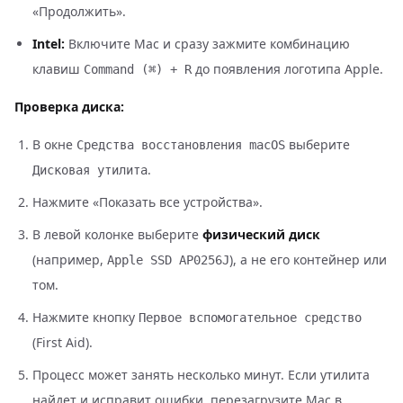
«Продолжить».
Intel:
Включите Mac и сразу зажмите комбинацию
клавиш
до появления логотипа Apple.
Command (⌘) + R
Проверка диска:
В окне
выберите
Средства восстановления macOS
.
Дисковая утилита
Нажмите «Показать все устройства».
В левой колонке выберите
физический диск
(например,
), а не его контейнер или
Apple SSD AP0256J
том.
Нажмите кнопку
Первое вспомогательное средство
(First Aid).
Процесс может занять несколько минут. Если утилита
найдет и исправит ошибки, перезагрузите Mac в