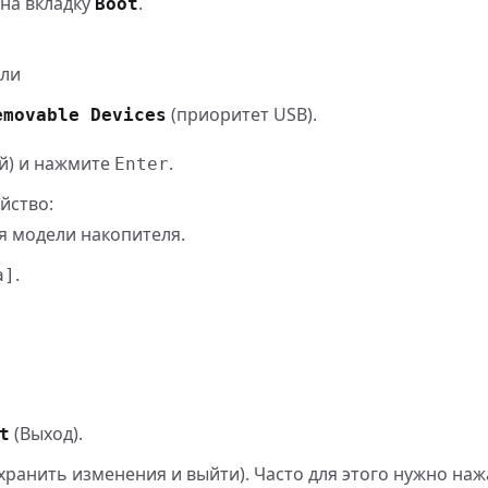
 на вкладку
.
Boot
или
(приоритет USB).
emovable Devices
й) и нажмите
.
Enter
йство:
мя модели накопителя.
.
а]
(Выход).
t
хранить изменения и выйти). Часто для этого нужно на