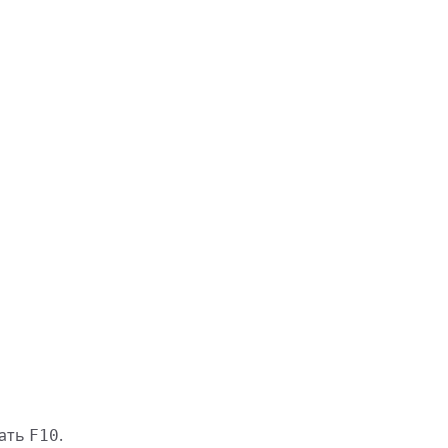
жать
.
F10