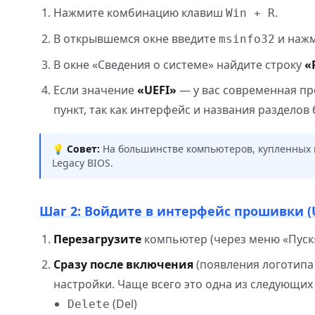
Нажмите комбинацию клавиш
.
Win + R
В открывшемся окне введите
и наж
msinfo32
В окне «Сведения о системе» найдите строку
«
Если значение
«UEFI»
— у вас современная пр
пункт, так как интерфейс и названия разделов
💡
Совет:
На большинстве компьютеров, купленных п
Legacy BIOS.
Шаг 2: Войдите в интерфейс прошивки (U
Перезагрузите
компьютер (через меню «Пуск»
Сразу после включения
(появления логотипа
настройки. Чаще всего это одна из следующих
(Del)
Delete