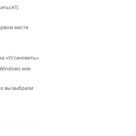
иться?).
ервом месте.
ка «Установить».
(Windows или
то вы выбрали