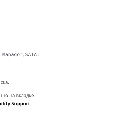
,
 Manager
SATA:
ска.
чно на вкладке
ility Support