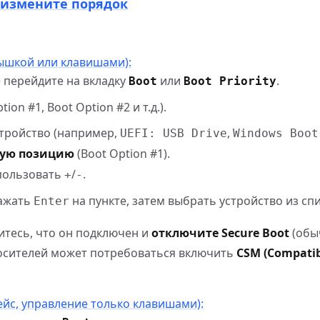
и измените порядок
мышкой или клавишами):
 перейдите на вкладку
или
.
Boot
Boot Priority
on #1, Boot Option #2 и т.д.).
тройство (например,
,
UEFI: USB Drive
Windows Boot
вую позицию
(Boot Option #1).
пользовать
/
.
+
-
нажать
на пункте, затем выбрать устройство из спи
Enter
итесь, что он подключен и
отключите Secure Boot
(обы
 носителей может потребоваться включить
CSM (Compatib
ейс, управление только клавишами):