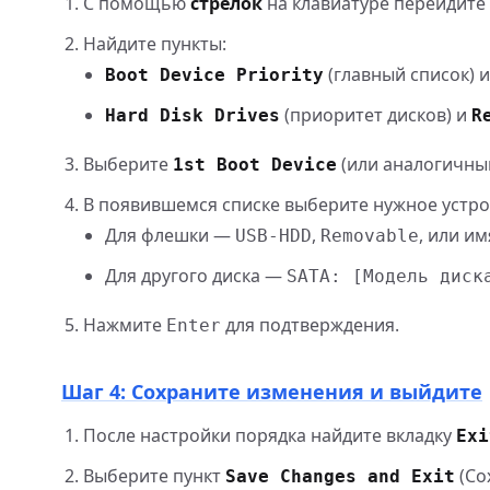
С помощью
стрелок
на клавиатуре перейдите
Найдите пункты:
(главный список) 
Boot Device Priority
(приоритет дисков) и
Hard Disk Drives
R
Выберите
(или аналогичны
1st Boot Device
В появившемся списке выберите нужное устро
Для флешки —
,
, или и
USB-HDD
Removable
Для другого диска —
SATA: [Модель диск
Нажмите
для подтверждения.
Enter
Шаг 4: Сохраните изменения и выйдите
После настройки порядка найдите вкладку
Exi
Выберите пункт
(Со
Save Changes and Exit