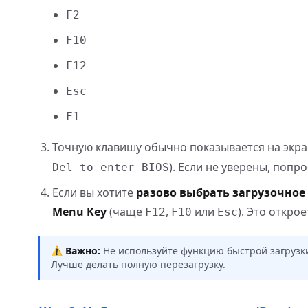
F2
F10
F12
Esc
F1
Точную клавишу обычно показывается на экра
). Если не уверены, попр
Del to enter BIOS
Если вы хотите
разово выбрать загрузочное
Menu Key
(чаще
,
или
). Это откро
F12
F10
Esc
⚠️
Важно:
Не используйте функцию быстрой загрузки 
Лучше делать полную перезагрузку.