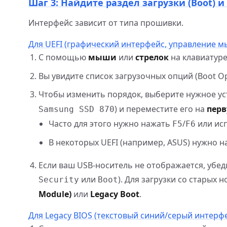
Шаг 3: Найдите раздел загрузки (Boot) 
Интерфейс зависит от типа прошивки.
Для UEFI (графический интерфейс, управление 
С помощью
мыши
или
стрелок
на клавиатуре
Вы увидите список загрузочных опций (Boot Opti
Чтобы изменить порядок, выберите нужное ус
) и переместите его на
пер
Samsung SSD 870
Часто для этого нужно нажать
/
или ис
F5
F6
В некоторых UEFI (например, ASUS) нужно 
Если ваш USB-носитель не отображается, убед
или
). Для загрузки со старых
Security
Boot
Module)
или
Legacy Boot
.
Для Legacy BIOS (текстовый синий/серый интерф