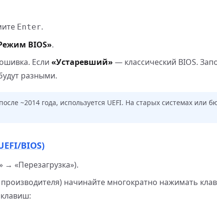
мите
.
Enter
Режим BIOS»
.
ошивка. Если
«Устаревший»
— классический BIOS. Зап
 будут разными.
осле ~2014 года, используется UEFI. На старых системах или 
EFI/BIOS)
 → «Перезагрузка»).
 производителя) начинайте многократно нажимать клав
 клавиш: