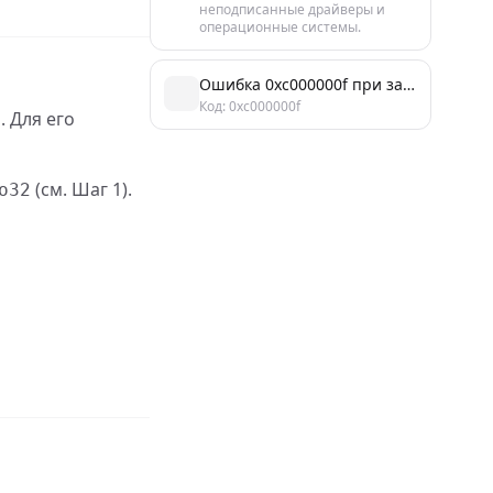
неподписанные драйверы и
операционные системы.
Ошибка 0xc000000f при загрузке Windows: причины и способы исправления
Код: 0xc000000f
. Для его
(см. Шаг 1).
o32