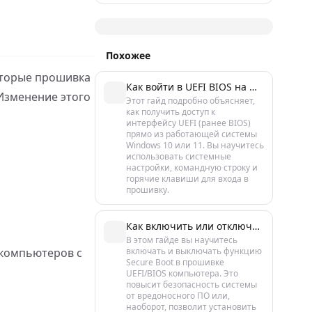
Похожее
которые прошивка
Как войти в UEFI BIOS на Windows 10/11: 5 проверенных способов
Изменение этого
Этот гайд подробно объясняет,
как получить доступ к
интерфейсу UEFI (ранее BIOS)
прямо из работающей системы
Windows 10 или 11. Вы научитесь
использовать системные
настройки, командную строку и
горячие клавиши для входа в
прошивку.
Как включить или отключить Secure Boot в Windows 10/11
В этом гайде вы научитесь
 компьютеров с
включать и выключать функцию
Secure Boot в прошивке
UEFI/BIOS компьютера. Это
повысит безопасность системы
от вредоносного ПО или,
наоборот, позволит установить