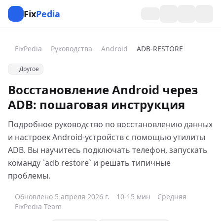
Fix
Pedia
FixPedia
Руководства
Android
ADB-RESTORE
Другое
Восстановление Android через
ADB: пошаговая инструкция
Подробное руководство по восстановлению данных
и настроек Android-устройств с помощью утилиты
ADB. Вы научитесь подключать телефон, запускать
команду `adb restore` и решать типичные
проблемы.
Обновлено 5 апреля 2026 г.
10-15 мин
Средняя
FixPedia Team