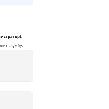
нистратор)
.
вит службу: