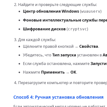
Найдите и проверьте следующие службы:
Центр обновления Windows
(
)
wuauserv
Фоновые интеллектуальные службы пер
Шифрование дисков
(
)
cryptsvc
Для каждой службы:
Щёлкните правой кнопкой →
Свойства
.
Убедитесь, что
Тип запуска
установлен в
А
Если служба остановлена, нажмите
Запусти
Нажмите
Применить
→
OK
.
Перезагрузите компьютер и повторите провер
Способ 4: Ручная установка обновления
Если автоматический метод упрямо не работает