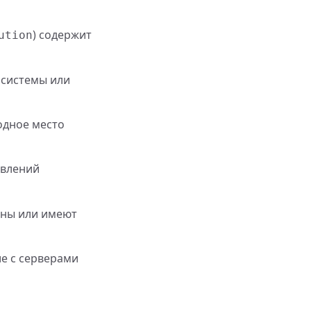
) содержит
ution
 системы или
одное место
овлений
лены или имеют
е с серверами