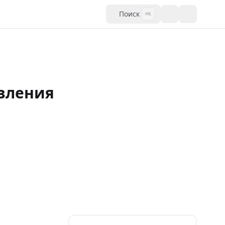
Поиск
⌘K
вления