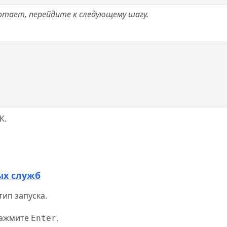
отает, перейдите к следующему шагу.
К.
ых служб
ип запуска.
ажмите
.
Enter