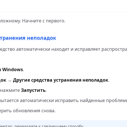
сложному. Начните с первого.
устранения неполадок
редство автоматически находит и исправляет распрост
 Windows
.
док
→
Другие средства устранения неполадок
.
 нажмите
Запустить
.
опытается автоматически исправить найденные проблем
ерить обновления снова.
могло, переходите к следующему способу.