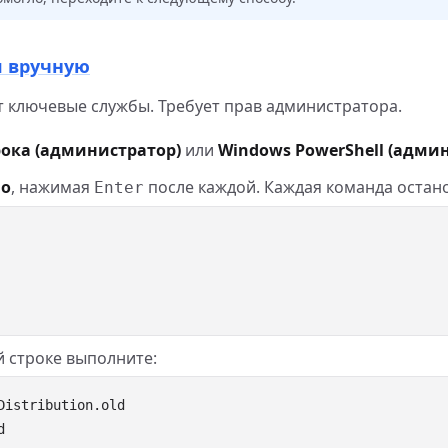
я вручную
т ключевые службы. Требует прав администратора.
ока (администратор)
или
Windows PowerShell (адми
но
, нажимая
после каждой. Каждая команда остано
Enter
й строке выполните: