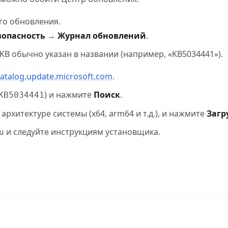
го обновления.
зопасность
→
Журнал обновлений
.
KB обычно указан в названии (например, «KB5034441»).
catalog.update.microsoft.com
.
) и нажмите
Поиск
.
KB5034441
рхитектуре системы (x64, arm64 и т.д.), и нажмите
Загр
и следуйте инструкциям установщика.
u