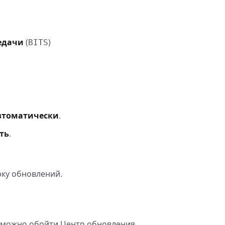
едачи
(
)
BITS
втоматически
.
ть
.
ку обновлений.
, можно обойти Центр обновления.