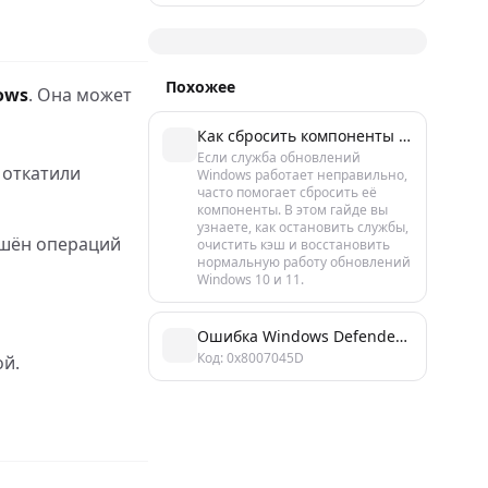
Похожее
ows
. Она может
Как сбросить компоненты обновлений Windows 10/11: пошаговое руководство
Если служба обновлений
 откатили
Windows работает неправильно,
часто помогает сбросить её
компоненты. В этом гайде вы
узнаете, как остановить службы,
шён операций
очистить кэш и восстановить
нормальную работу обновлений
Windows 10 и 11.
Ошибка Windows Defender 0x8007045D: причины и 4 способа исправления
Код: 0x8007045D
ой.