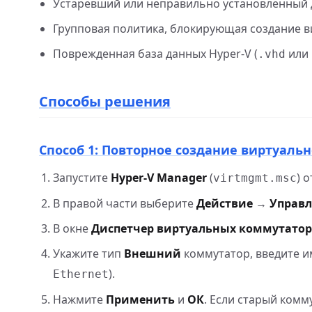
Устаревший или неправильно установленный д
Групповая политика, блокирующая создание 
Поврежденная база данных Hyper‑V (
или
.vhd
Способы решения
Способ 1: Повторное создание виртуаль
Запустите
Hyper‑V Manager
(
) 
virtmgmt.msc
В правой части выберите
Действие
→
Управ
В окне
Диспетчер виртуальных коммутато
Укажите тип
Внешний
коммутатор, введите и
).
Ethernet
Нажмите
Применить
и
ОК
. Если старый комм