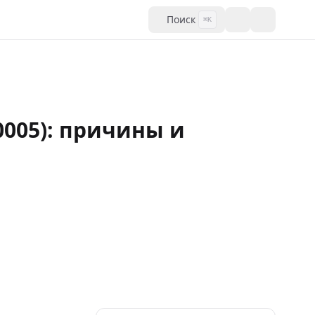
Поиск
⌘K
0005): причины и