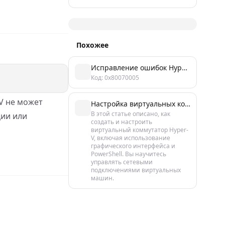
Похожее
Исправление ошибок Hyper-V Virtual Switch Manager за 5 минут
Код: 0x80070005
‑V не может
Настройка виртуальных коммутаторов Hyper-V в Windows 11
В этой статье описано, как
ции или
создать и настроить
виртуальный коммутатор Hyper-
V, включая использование
графического интерфейса и
PowerShell. Вы научитесь
управлять сетевыми
подключениями виртуальных
машин.