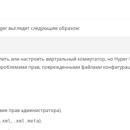
nager выглядит следующим образом:
алить или настроить виртуальный коммутатор, но Hyper
с проблемами прав, поврежденными файлами конфигура
вие прав администратора).
,
).
.xml
.xml.meta