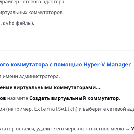
райвер сетевого адаптера.
виртуальных коммутаторов.
файлы).
.avhd
ного коммутатора с помощью Hyper‑V Manager
от имени администратора.
ление виртуальными коммутаторами…
.
ров
нажмите
Создать виртуальный коммутатор
.
мя (например,
) и выберите сетевой ад
ExternalSwitch
утатор остался, удалите его через контекстное меню →