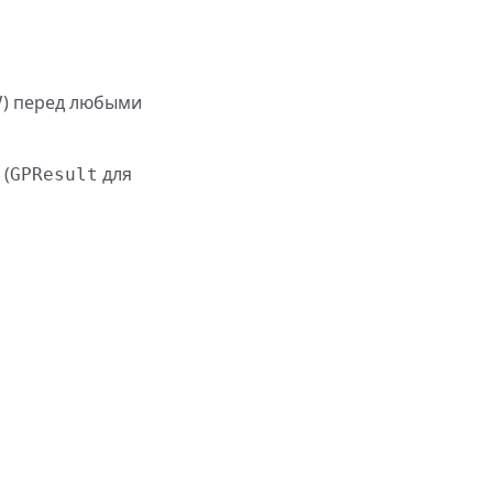
) перед любыми
V
 (
для
GPResult