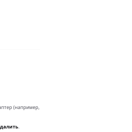
аптер (например,
Удалить
.