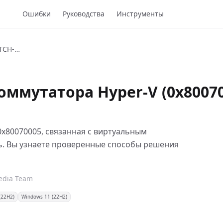
Ошибки
Руководства
Инструменты
HYPER-V-VIRTUAL-SWITCH-ERRORS
ммутатора Hyper-V (0x8007
0x80070005, связанная с виртуальным
ть. Вы узнаете проверенные способы решения
Pedia Team
(22H2)
Windows 11 (22H2)