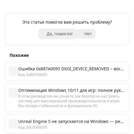
Эта статья помогла вам решить проблему?
Да, помогло!
Нет
Похожее
Ошибка 0x887A0095 DXGI_DEVICE_REMOVED – восстановление графического адаптера в Windows 10/11
Код: 0x887A0095
Оптимизация Windows 10/11 для игр: полное руководство по настройке
В этом руководстве вы узнаете, как безопасно настроить
систему для максимальной производительности в играх
без потери стабильности и функционала ОС.
Unreal Engine 5 не запускается на Windows — решение проблемы запуска
Код: 0xC0000005