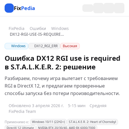
Fix
Pedia
FixPedia
Ошибки
Windows
DX12-RGI-USE-IS-REQUIRED-BY-THE-PROJECT-STALKER-2
Windows
DX12_RGI_ERR
Высокая
Ошибка DX12 RGI use is required
в S.T.A.L.K.E.R. 2: решение
Разбираем, почему игра вылетает с требованием
RGI в DirectX 12, и предлагаем проверенные
способы запуска без потери производительности.
Обновлено 3 апреля 2026 г.
5-15 мин
Средняя
FixPedia Team
Применимо к:
Windows 10/11 (22H2+)
S.T.A.L.K.E.R. 2: Heart of Chornobyl
DirectX 12 Ultimate
NVIDIA RTX 20/30/40, AMD RX 6000/7000