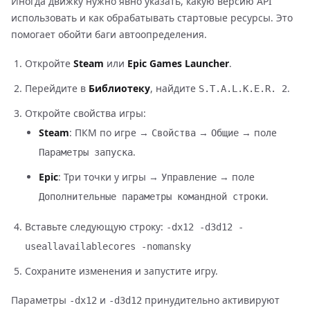
Иногда движку нужно явно указать, какую версию API
использовать и как обрабатывать стартовые ресурсы. Это
помогает обойти баги автоопределения.
Откройте
Steam
или
Epic Games Launcher
.
Перейдите в
Библиотеку
, найдите
.
S.T.A.L.K.E.R. 2
Откройте свойства игры:
Steam
: ПКМ по игре →
→
→ поле
Свойства
Общие
.
Параметры запуска
Epic
: Три точки у игры →
→ поле
Управление
.
Дополнительные параметры командной строки
Вставьте следующую строку:
-dx12 -d3d12 -
useallavailablecores -nomansky
Сохраните изменения и запустите игру.
Параметры
и
принудительно активируют
-dx12
-d3d12