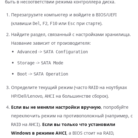
быть в несоответствии режима контроллера диска.
Перезагрузите компьютер и войдите в BIOS/UEFI
(клавиши
,
,
или
при старте).
Del
F2
F10
Esc
Найдите раздел, связанный с настройками хранилища.
Название зависит от производителя:
->
Advanced
SATA Configuration
->
Storage
SATA Mode
->
Boot
SATA Operation
Определите текущий режим (часто
на ноутбуках
RAID
HP/Dell/Lenovo,
на большинстве сборок).
AHCI
Если вы не меняли настройки вручную
, попробуйте
переключить режим на противоположный (например, с
на
).
Если вы только что установили
RAID
AHCI
Windows в режиме AHCI
, а BIOS стоит на RAID,