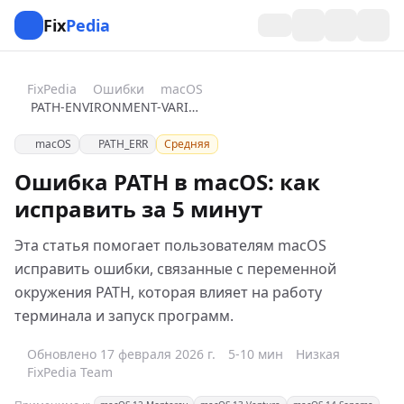
Fix
Pedia
FixPedia
Ошибки
macOS
PATH-ENVIRONMENT-VARIABLE
macOS
PATH_ERR
Средняя
Ошибка PATH в macOS: как
исправить за 5 минут
Эта статья помогает пользователям macOS
исправить ошибки, связанные с переменной
окружения PATH, которая влияет на работу
терминала и запуск программ.
Обновлено 17 февраля 2026 г.
5-10 мин
Низкая
FixPedia Team