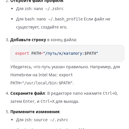
Откройте файл профиля
:
Для zsh:
nano ~/.zshrc
Для bash:
Если файл не
nano ~/.bash_profile
существует, создайте его.
Добавьте строку
в конец файла:
export
 PATH
=
"/путь/к/каталогу:
$PATH
Убедитесь, что путь указан правильно. Например, для
Homebrew на Intel Mac:
export
.
PATH="/usr/local/bin:$PATH"
Сохраните файл
: В редакторе nano нажмите
,
Ctrl+O
затем
, и
для выхода.
Enter
Ctrl+X
Примените изменения
:
Для zsh:
source ~/.zshrc