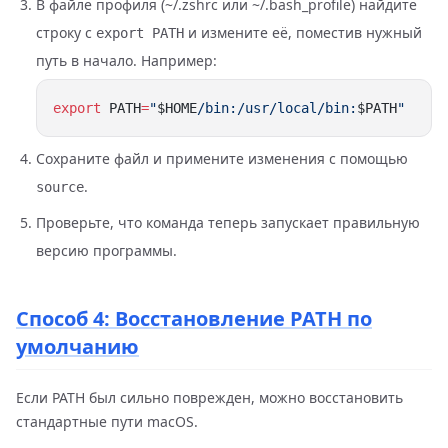
В файле профиля (~/.zshrc или ~/.bash_profile) найдите
строку с
и измените её, поместив нужный
export PATH
путь в начало. Например:
export
 PATH
=
"
$HOME
/bin:/usr/local/bin:
$PATH
Сохраните файл и примените изменения с помощью
.
source
Проверьте, что команда теперь запускает правильную
версию программы.
Способ 4: Восстановление PATH по
умолчанию
Если PATH был сильно поврежден, можно восстановить
стандартные пути macOS.