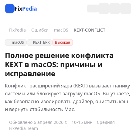
Fix
Pedia
FixPedia
Ошибки
macOS
KEXT-CONFLICT
macOS
KEXT_ERR
Высокая
Полное решение конфликта
KEXT в macOS: причины и
исправление
Конфликт расширений ядра (KEXT) вызывает панику
системы или блокирует загрузку macOS. Вы узнаете,
как безопасно изолировать драйвер, очистить кэш
и вернуть стабильность Mac.
Обновлено 6 апреля 2026 г.
10-15 мин
Средняя
FixPedia Team