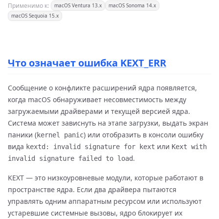
Применимо к:
macOS Ventura 13.x
macOS Sonoma 14.x
macOS Sequoia 15.x
Что означает ошибка KEXT_ERR
Сообщение о конфликте расширений ядра появляется,
когда macOS обнаруживает несовместимость между
загружаемыми драйверами и текущей версией ядра.
Система может зависнуть на этапе загрузки, выдать экран
паники (
) или отобразить в консоли ошибку
kernel panic
вида
или
kextd: invalid signature for kext
Kext with
.
invalid signature failed to load
KEXT — это низкоуровневые модули, которые работают в
пространстве ядра. Если два драйвера пытаются
управлять одним аппаратным ресурсом или используют
устаревшие системные вызовы, ядро блокирует их