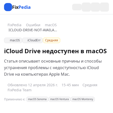
Fix
Pedia
FixPedia
Ошибки
macOS
ICLOUD-DRIVE-NOT-AVAILABLE
macOS
iCloudErr
Средняя
iCloud Drive недоступен в macOS
Статья описывает основные причины и способы
устранения проблемы с недоступностью iCloud
Drive на компьютерах Apple Mac.
Обновлено 12 апреля 2026 г.
15-45 мин
Средняя
FixPedia Team
Применимо к:
macOS Sonoma
macOS Ventura
macOS Monterey