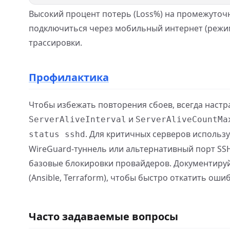
Высокий процент потерь (Loss%) на промежуточн
подключиться через мобильный интернет (режим
трассировки.
Профилактика
Чтобы избежать повторения сбоев, всегда наст
и
ServerAliveInterval
ServerAliveCountMa
. Для критичных серверов использ
status sshd
WireGuard-туннель или альтернативный порт SSH
базовые блокировки провайдеров. Документиру
(Ansible, Terraform), чтобы быстро откатить ош
Часто задаваемые вопросы