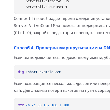
    ServerAliveInterval 15

задаёт время ожидания установ
ConnectTimeout
помогают поддерживать 
ServerAliveCountMax
(
), закройте редактор и переподключитес
Ctrl+O
Способ 4: Проверка маршрутизации и D
Если вы подключаетесь по доменному имени, убе
dig
 +short
Если возвращается несколько адресов или невер
. Для анализа потери пакетов на пути к серв
ssh
mtr
 -n
 -c
 50