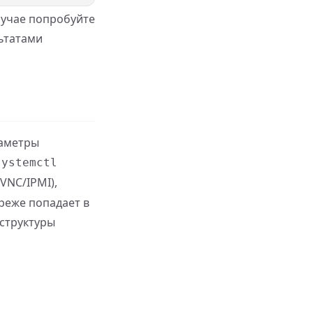
лучае попробуйте
ьтатами
раметры
systemctl
VNC/IPMI),
реже попадает в
структуры