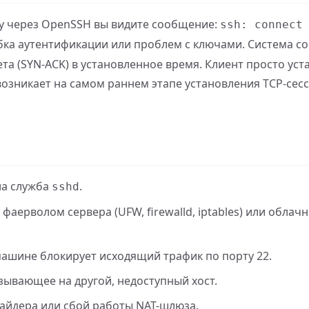
у через OpenSSH вы видите сообщение:
ssh: connect
ибка аутентификации или проблем с ключами. Система с
та (SYN-ACK) в установленное время. Клиент просто уст
озникает на самом раннем этапе установления TCP-сесс
ла служба
.
sshd
аерволом сервера (UFW, firewalld, iptables) или облач
ашине блокирует исходящий трафик по порту 22.
зывающее на другой, недоступный хост.
айдера или сбой работы NAT-шлюза.