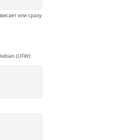
ависает или сразу
ebian (UFW):