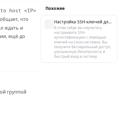
Похожее
 to host <IP>
ообщает, что
Настройка SSH-ключей для аутентификации на Linux за 5 минут
ал ждать и
В этом гайде вы научитесь
настраивать SSH-
ии, ещё до
аутентификацию с помощью
ключей на Linux-системах. Вы
получите беспарольный доступ,
улучшенную безопасность и
быстрый вход в систему.
ной группой