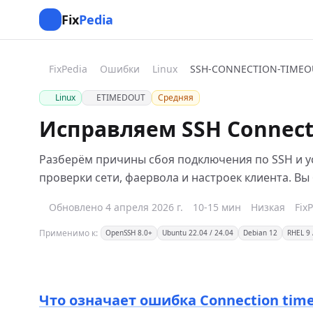
Fix
Pedia
FixPedia
Ошибки
Linux
SSH-CONNECTION-TIMEO
Linux
ETIMEDOUT
Средняя
Исправляем SSH Connecti
Разберём причины сбоя подключения по SSH и 
проверки сети, фаервола и настроек клиента. Вы
Обновлено 4 апреля 2026 г.
10-15 мин
Низкая
Fix
Применимо к:
OpenSSH 8.0+
Ubuntu 22.04 / 24.04
Debian 12
RHEL 9 
Что означает ошибка Connection time