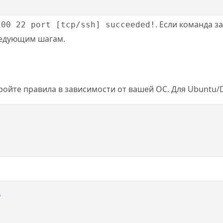
. Если команда з
100 22 port [tcp/ssh] succeeded!
следующим шагам.
ройте правила в зависимости от вашей ОС. Для Ubuntu/D