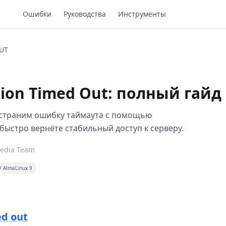
Ошибки
Руководства
Инструменты
UT
on Timed Out: полный гайд 
устраним ошибку таймаута с помощью
 быстро вернёте стабильный доступ к серверу.
Pedia Team
/ AlmaLinux 9
d out