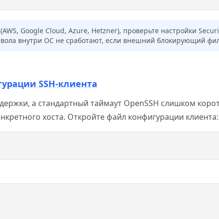
AWS, Google Cloud, Azure, Hetzner), проверьте настройки Securi
рвола внутри ОС не сработают, если внешний блокирующий филь
гурации SSH-клиента
адержки, а стандартный таймаут OpenSSH слишком коро
нкретного хоста. Откройте файл конфигурации клиента: