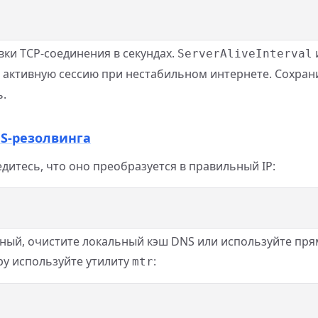
ки TCP-соединения в секундах.
ServerAliveInterval
активную сессию при нестабильном интернете. Сохран
ь.
NS-резолвинга
дитесь, что оно преобразуется в правильный IP:
ный, очистите локальный кэш DNS или используйте пря
еру используйте утилиту
:
mtr