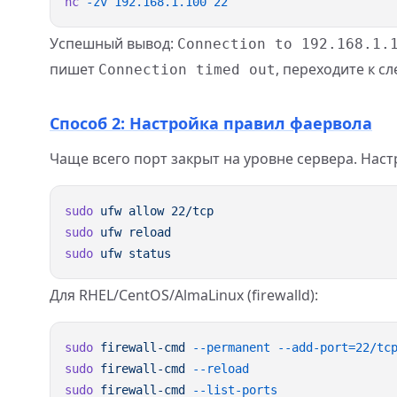
nc
 -zv
 192.168.1.100
Успешный вывод:
Connection to 192.168.1.
пишет
, переходите к 
Connection timed out
Способ 2: Настройка правил фаервола
Чаще всего порт закрыт на уровне сервера. Наст
sudo
 ufw
 allow
sudo
 ufw
sudo
 ufw
Для RHEL/CentOS/AlmaLinux (firewalld):
sudo
 firewall-cmd
 --permanent
sudo
 firewall-cmd
sudo
 firewall-cmd