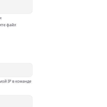
и
ите файл
мой IP в команде