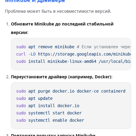
Проблема может быть в несовместимости версий.
Обновите Minikube до последней стабильной
версии:
sudo
 apt
 remove
 minikube
curl
 -LO
sudo
 install
 minikube-linux-amd64
Переустановите драйвер (например, Docker):
sudo
 apt
 purge
 docker.io
 docker-ce
sudo
 apt
sudo
 apt
 install
sudo
 systemctl
 start
sudo
 systemctl
 enable
Повторите попытку запуска Minikube.