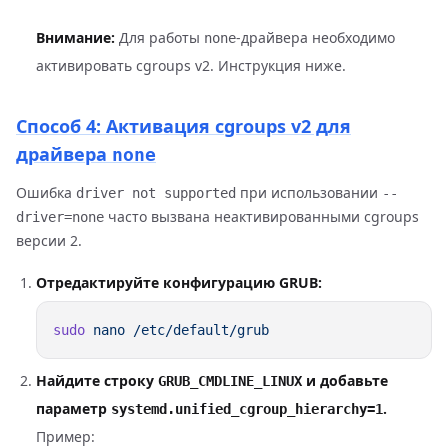
Внимание:
Для работы
-драйвера необходимо
none
активировать cgroups v2. Инструкция ниже.
Способ 4: Активация cgroups v2 для
драйвера
none
Ошибка
при использовании
driver not supported
--
часто вызвана неактивированными cgroups
driver=none
версии 2.
Отредактируйте конфигурацию GRUB:
sudo
 nano
Найдите строку
и добавьте
GRUB_CMDLINE_LINUX
параметр
.
systemd.unified_cgroup_hierarchy=1
Пример: