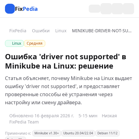
Fix
Pedia
FixPedia
Ошибки
Linux
MINIKUBE-DRIVER-NOT-SUPPORTED
Linux
Средняя
Ошибка 'driver not supported' в
Minikube на Linux: решение
Статья объясняет, почему Minikube на Linux выдает
ошибку 'driver not supported', и предоставляет
проверенные способы её устранения через
настройку или смену драйвера.
Обновлено 16 февраля 2026 г.
5-15 мин
Низкая
FixPedia Team
Применимо к:
Minikube v1.30+
Ubuntu 20.04/22.04
Debian 11/12