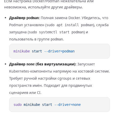
Если настройка Docker/Podman нежелательна или
невозможна, используйте другие драйверы.
Драйвер
:
Полная замена Docker. Убедитесь, что
podman
Podman установлен (
), служба
sudo apt install podman
запущена (
) и
sudo systemctl start podman
пользователь в группе
.
podman
minikube
 start
Драйвер
(без виртуализации):
Запускает
none
Kubernetes-компоненты напрямую на хостовой системе.
Требует ручной настройки cgroups и сетевых
пространств имён. Подходит для продвинутых
сценариев или CI.
sudo
 minikube
 start