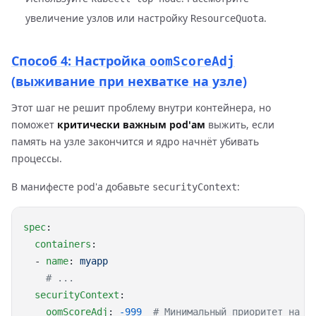
увеличение узлов или настройку
.
ResourceQuota
Способ 4: Настройка
oomScoreAdj
(выживание при нехватке на узле)
Этот шаг не решит проблему внутри контейнера, но
поможет
критически важным pod'ам
выжить, если
память на узле закончится и ядро начнёт убивать
процессы.
В манифесте pod'а добавьте
:
securityContext
spec
  containers
  - 
name
: 
  securityContext
    oomScoreAdj
: 
-999