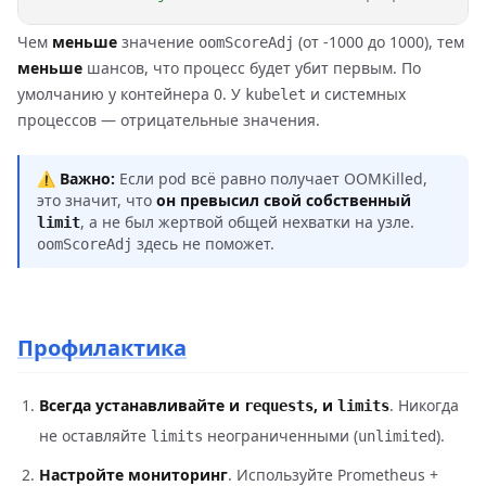
Чем
меньше
значение
(от -1000 до 1000), тем
oomScoreAdj
меньше
шансов, что процесс будет убит первым. По
умолчанию у контейнера 0. У
и системных
kubelet
процессов — отрицательные значения.
⚠️
Важно:
Если pod всё равно получает OOMKilled,
это значит, что
он превысил свой собственный
, а не был жертвой общей нехватки на узле.
limit
здесь не поможет.
oomScoreAdj
Профилактика
Всегда устанавливайте и
, и
. Никогда
requests
limits
не оставляйте
неограниченными (
).
limits
unlimited
Настройте мониторинг
. Используйте Prometheus +