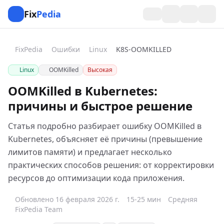
Fix
Pedia
FixPedia
Ошибки
Linux
K8S-OOMKILLED
Linux
OOMKilled
Высокая
OOMKilled в Kubernetes:
причины и быстрое решение
Статья подробно разбирает ошибку OOMKilled в
Kubernetes, объясняет её причины (превышение
лимитов памяти) и предлагает несколько
практических способов решения: от корректировки
ресурсов до оптимизации кода приложения.
Обновлено 16 февраля 2026 г.
15-25 мин
Средняя
FixPedia Team