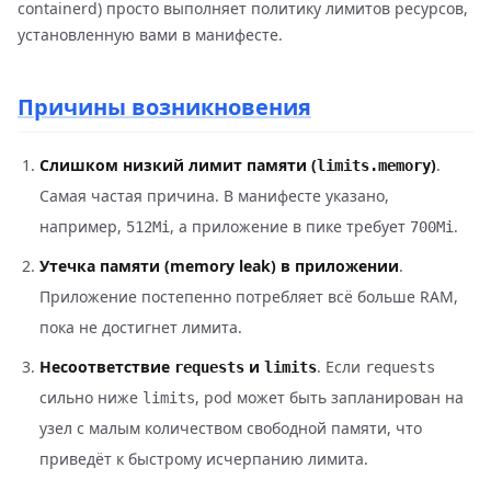
containerd) просто выполняет политику лимитов ресурсов,
установленную вами в манифесте.
Причины возникновения
Слишком низкий лимит памяти (
)
.
limits.memory
Самая частая причина. В манифесте указано,
например,
, а приложение в пике требует
.
512Mi
700Mi
Утечка памяти (memory leak) в приложении
.
Приложение постепенно потребляет всё больше RAM,
пока не достигнет лимита.
Несоответствие
и
. Если
requests
limits
requests
сильно ниже
, pod может быть запланирован на
limits
узел с малым количеством свободной памяти, что
приведёт к быстрому исчерпанию лимита.