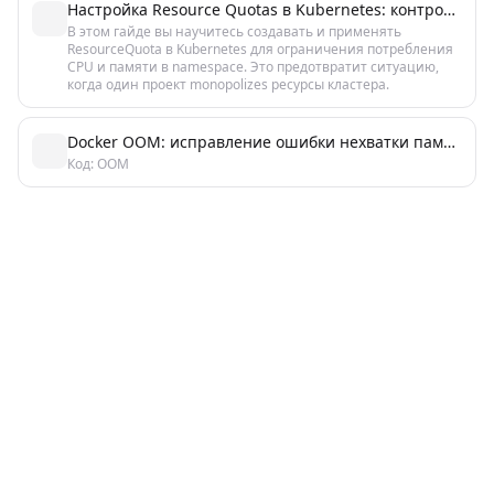
Настройка Resource Quotas в Kubernetes: контроль ресурсов
В этом гайде вы научитесь создавать и применять
ResourceQuota в Kubernetes для ограничения потребления
CPU и памяти в namespace. Это предотвратит ситуацию,
когда один проект monopolizes ресурсы кластера.
Docker OOM: исправление ошибки нехватки памяти и перезапуск контейнеров
Код: OOM