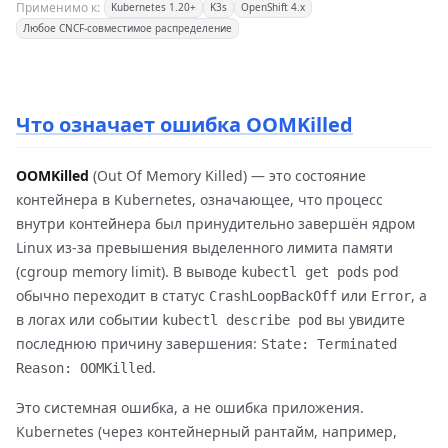
Применимо к:
Kubernetes 1.20+
K3s
OpenShift 4.x
Любое CNCF-совместимое распределение
Что означает ошибка OOMKilled
OOMKilled
(Out Of Memory Killed) — это состояние
контейнера в Kubernetes, означающее, что процесс
внутри контейнера был принудительно завершён ядром
Linux из-за превышения выделенного лимита памяти
(cgroup memory limit). В выводе
pod
kubectl get pods
обычно переходит в статус
или
, а
CrashLoopBackOff
Error
в логах или событии
вы увидите
kubectl describe pod
последнюю причину завершения:
State: Terminated
.
Reason: OOMKilled
Это системная ошибка, а не ошибка приложения.
Kubernetes (через контейнерный рантайм, например,