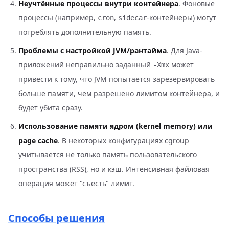
Неучтённые процессы внутри контейнера
. Фоновые
процессы (например,
,
-контейнеры) могут
cron
sidecar
потреблять дополнительную память.
Проблемы с настройкой JVM/рантайма
. Для Java-
приложений неправильно заданный
может
-Xmx
привести к тому, что JVM попытается зарезервировать
больше памяти, чем разрешено лимитом контейнера, и
будет убита сразу.
Использование памяти ядром (kernel memory) или
page cache
. В некоторых конфигурациях cgroup
учитывается не только память пользовательского
пространства (RSS), но и кэш. Интенсивная файловая
операция может "съесть" лимит.
Способы решения