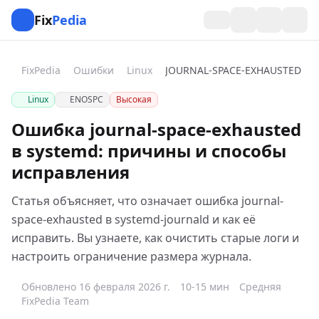
Fix
Pedia
FixPedia
Ошибки
Linux
JOURNAL-SPACE-EXHAUSTED
Linux
ENOSPC
Высокая
Ошибка journal-space-exhausted
в systemd: причины и способы
исправления
Статья объясняет, что означает ошибка journal-
space-exhausted в systemd-journald и как её
исправить. Вы узнаете, как очистить старые логи и
настроить ограничение размера журнала.
Обновлено 16 февраля 2026 г.
10-15 мин
Средняя
FixPedia Team