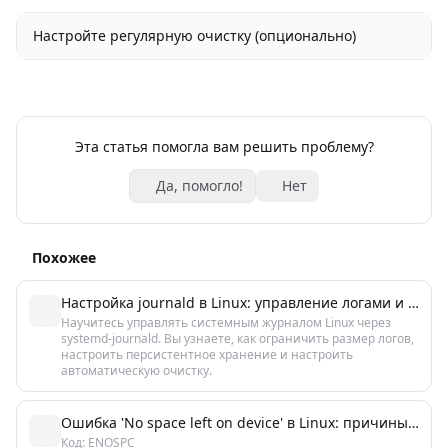
Настройте регулярную очистку (опционально)
Эта статья помогла вам решить проблему?
Да, помогло!
Нет
Похожее
Настройка journald в Linux: управление логами и ротацией
Научитесь управлять системным журналом Linux через
systemd-journald. Вы узнаете, как ограничить размер логов,
настроить персистентное хранение и настроить
автоматическую очистку.
Ошибка 'No space left on device' в Linux: причины и 5 способов исправить
Код: ENOSPC