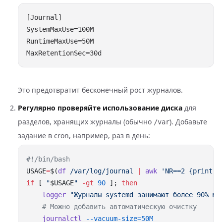
Это предотвратит бесконечный рост журналов.
Регулярно проверяйте использование диска
для
разделов, хранящих журналы (обычно
). Добавьте
/var
задание в cron, например, раз в день:
USAGE
=
$(
df
 /var/log/journal
 |
 awk
 'NR==2 {print $
if
 [ 
"
$USAGE
"
 -gt
 90
 ]; 
    logger
    journalctl