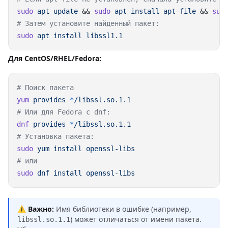
sudo
 apt
 update
 && 
sudo
 apt
 install
 apt-file
 && 
sud
sudo
 apt
 install
Для CentOS/RHEL/Fedora:
yum
 provides
 *
dnf
 provides
 *
sudo
 yum
 install
sudo
 dnf
 install
⚠️
Важно:
Имя библиотеки в ошибке (например,
) может отличаться от имени пакета.
libssl.so.1.1