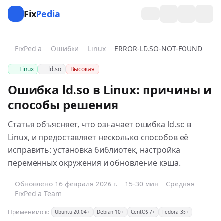
Fix
Pedia
FixPedia
Ошибки
Linux
ERROR-LD.SO-NOT-FOUND
Linux
ld.so
Высокая
Ошибка ld.so в Linux: причины и
способы решения
Статья объясняет, что означает ошибка ld.so в
Linux, и предоставляет несколько способов её
исправить: установка библиотек, настройка
переменных окружения и обновление кэша.
Обновлено 16 февраля 2026 г.
15-30 мин
Средняя
FixPedia Team
Применимо к:
Ubuntu 20.04+
Debian 10+
CentOS 7+
Fedora 35+