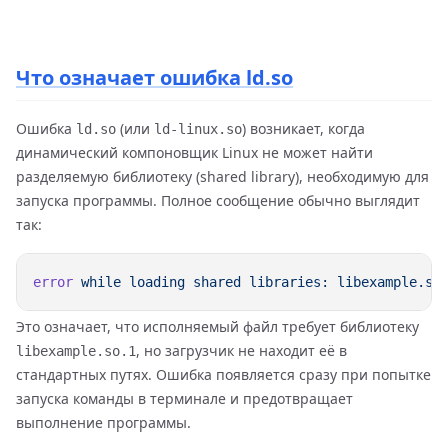
Что означает ошибка ld.so
Ошибка
(или
) возникает, когда
ld.so
ld-linux.so
динамический компоновщик Linux не может найти
разделяемую библиотеку (shared library), необходимую для
запуска программы. Полное сообщение обычно выглядит
так:
error
 while
 loading
 shared
 libraries:
 libexample.so
Это означает, что исполняемый файл требует библиотеку
, но загрузчик не находит её в
libexample.so.1
стандартных путях. Ошибка появляется сразу при попытке
запуска команды в терминале и предотвращает
выполнение программы.