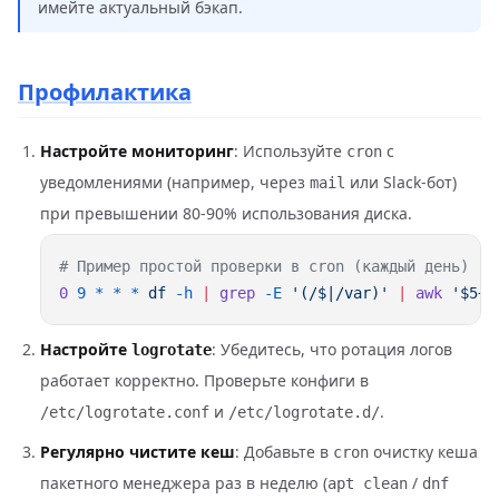
имейте актуальный бэкап.
Профилактика
Настройте мониторинг
: Используйте
с
cron
уведомлениями (например, через
или Slack-бот)
mail
при превышении 80-90% использования диска.
0
 9
 *
 *
 *
 df
 -h
 |
 grep
 -E
 '(/$|/var)'
 |
 awk
 '$5+0
Настройте
: Убедитесь, что ротация логов
logrotate
работает корректно. Проверьте конфиги в
и
.
/etc/logrotate.conf
/etc/logrotate.d/
Регулярно чистите кеш
: Добавьте в
очистку кеша
cron
пакетного менеджера раз в неделю (
/
apt clean
dnf