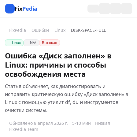
Fix
Pedia
FixPedia
Ошибки
Linux
DISK-SPACE-FULL
Linux
N/A
Высокая
Ошибка «Диск заполнен» в
Linux: причины и способы
освобождения места
Статья объясняет, как диагностировать и
исправить критическую ошибку «Диск заполнен» в
Linux с помощью утилит df, du и инструментов
очистки системы.
Обновлено 8 апреля 2026 г.
5-10 мин
Низкая
FixPedia Team