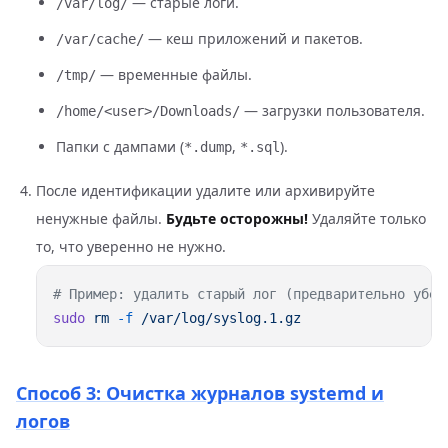
— старые логи.
/var/log/
— кеш приложений и пакетов.
/var/cache/
— временные файлы.
/tmp/
— загрузки пользователя.
/home/<user>/Downloads/
Папки с дампами (
,
).
*.dump
*.sql
После идентификации удалите или архивируйте
ненужные файлы.
Будьте осторожны!
Удаляйте только
то, что уверенно не нужно.
sudo
 rm
 -f
Способ 3: Очистка журналов systemd и
логов