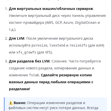
Для виртуальных машин/облачных серверов
:
Увеличьте виртуальный диск через панель управления
хостинг-провайдера (AWS, GCP, Azure, DigitalOcean и
т.д.).
Для LVM
: После увеличения виртуального диска
используйте
,
и
(для ext4)
pvresize
lvextend
resize2fs
или
(для XFS).
xfs_growfs
Для разделов без LVM
: Сложнее. Часто потребуется
создание нового раздела, копирование данных и
изменение
.
Сделайте резервную копию
fstab
важных данных перед любыми операциями с
разделами!
⚠️
Важно:
Операции изменения разделов и
файловых систем несут риск потери данных. Всегда