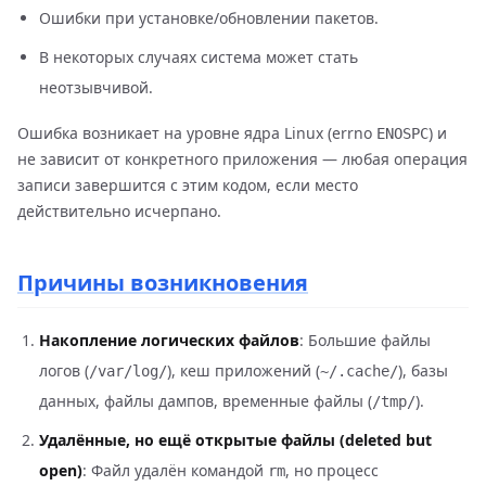
Ошибки при установке/обновлении пакетов.
В некоторых случаях система может стать
неотзывчивой.
Ошибка возникает на уровне ядра Linux (errno
) и
ENOSPC
не зависит от конкретного приложения — любая операция
записи завершится с этим кодом, если место
действительно исчерпано.
Причины возникновения
Накопление логических файлов
: Большие файлы
логов (
), кеш приложений (
), базы
/var/log/
~/.cache/
данных, файлы дампов, временные файлы (
).
/tmp/
Удалённые, но ещё открытые файлы (deleted but
open)
: Файл удалён командой
, но процесс
rm