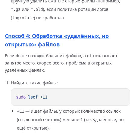
вручную удалить сжатые старые файлы (например,
или
), если политика ротации логов
*.gz
*.old
(
) не сработала.
logrotate
Способ 4: Обработка «удалённых, но
открытых» файлов
Если
не находит больших файлов, а
показывает
du
df
занятое место, скорее всего, проблема в открытых
удалённых файлах.
Найдите такие файлы:
sudo
 lsof
— ищет файлы, у которых количество ссылок
+L1
(ссылочный счётчик) меньше 1 (т.е. удалённые, но
ещё открытые).