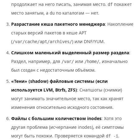
продолжает на него писать, занимая место.
покажет
df
место занятым, а
по каталогам — нет.
du
Разрастание кеша пакетного менеджера
: Накопление
старых версий пакетов в кеше APT
(
) или DNF/YUM.
/var/cache/apt/archives/
Слишком маленький выделенный размер раздела
:
Раздел, например, для
или
, изначально
/var/
/home/
был создан с недостаточным объёмом.
«Тени» (shadow) файловые системы (если
используется LVM, Btrfs, ZFS)
: Снапшоты (снимки)
могут занимать значительное место, так как хранят
изменения относительно исходного состояния.
Файлы с большим количеством inodes
: Хотя это
другая проблема (исчерпание inodes), её симптомы
могут быть похожи. Проверяется командой
.
df -i