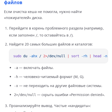
файлов
Если очистка кеша не помогла, нужно найти
«пожирателей» диска.
Перейдите в корень проблемного раздела (например,
если заполнен
, то оставайтесь в
).
/
/
Найдите 20 самых больших файлов и каталогов:
sudo
 du
 -ahx
 /
 2>
/dev/null
 |
 sort
 -rh
 |
 head
 -n
— включать файлы.
-a
— человеко-читаемый формат (M, G).
-h
— не переходить на другие файловые системы.
-x
— скрыть ошибки «Permission denied».
2>/dev/null
Проанализируйте вывод. Частые «кандидаты»: