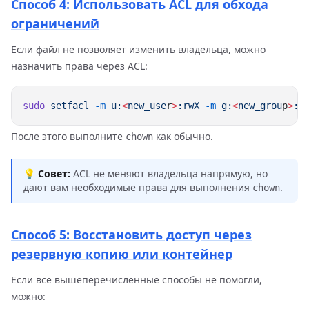
Способ 4: Использовать ACL для обхода
ограничений
Если файл не позволяет изменить владельца, можно
назначить права через ACL:
sudo
 setfacl
 -m
 u:
<
new_use
r
>
:rwX
 -m
 g:
<
new_grou
p
>
:r
После этого выполните
как обычно.
chown
💡
Совет:
ACL не меняют владельца напрямую, но
дают вам необходимые права для выполнения
.
chown
Способ 5: Восстановить доступ через
резервную копию или контейнер
Если все вышеперечисленные способы не помогли,
можно: