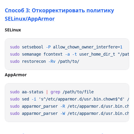
Способ 3: Откорректировать политику
SELinux/AppArmor
SELinux
sudo
 setsebool
 -P
 allow_chown_owner_interfere=
sudo
 semanage
 fcontext
 -a
 -t
 user_home_dir_t
sudo
 restorecon
 -Rv
AppArmor
sudo
 aa-status
 |
 grep
sudo
 sed
 -i
 's^/etc/apparmor.d/usr.bin.chown$^d'
sudo
 apparmor_parser
 -R
sudo
 apparmor_parser
 -W