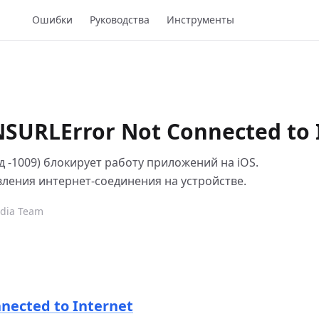
Ошибки
Руководства
Инструменты
URLError Not Connected to I
д -1009) блокирует работу приложений на iOS.
ления интернет-соединения на устройстве.
edia Team
nected to Internet