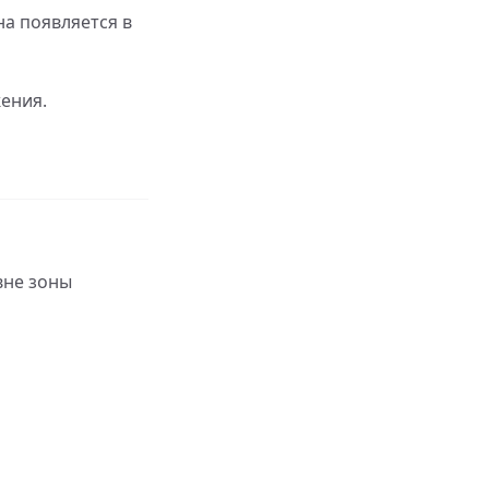
а появляется в
жения.
вне зоны