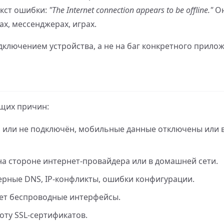
екст ошибки:
"The Internet connection appears to be offline."
Он
х, мессенджерах, играх.
дключением устройства, а не на баг конкретного прило
щих причин:
ен или не подключён, мобильные данные отключены или 
на стороне интернет-провайдера или в домашней сети.
верные DNS, IP-конфликты, ошибки конфигурации.
ет беспроводные интерфейсы.
оту SSL-сертификатов.