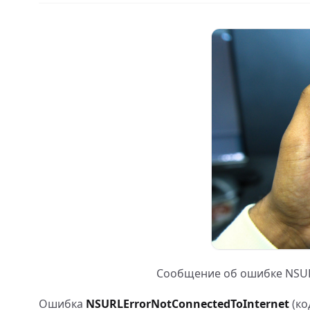
Сообщение об ошибке NSURL
Ошибка
NSURLErrorNotConnectedToInternet
(ко