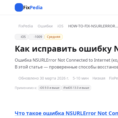
Fix
Pedia
FixPedia
Ошибки
iOS
HOW-TO-FIX-NSURLERROR-NOT-CONNECTED-TO-INTERNET
iOS
-1009
Средняя
Как исправить ошибку NS
Ошибка NSURLError Not Connected to Internet (ко
В этой статье — проверенные способы восстанов
Обновлено 30 марта 2026 г.
5-10 мин
Низкая
FixP
Применимо к:
iOS 9.0 и выше
iPadOS 13.0 и выше
Что такое ошибка NSURLError Not Con