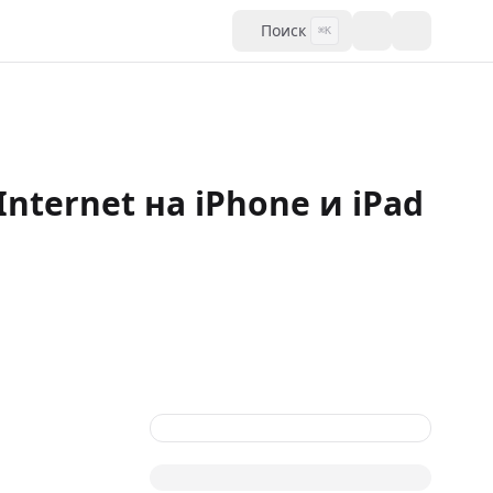
Поиск
⌘K
nternet на iPhone и iPad