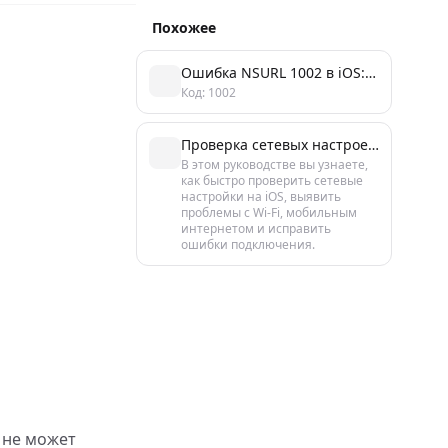
Похожее
Ошибка NSURL 1002 в iOS: причины и способы исправления
Код: 1002
Проверка сетевых настроек iOS: пошаговое руководство за 5 минут
В этом руководстве вы узнаете,
как быстро проверить сетевые
настройки на iOS, выявить
проблемы с Wi‑Fi, мобильным
интернетом и исправить
ошибки подключения.
а не может