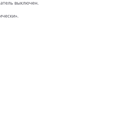
атель выключен.
ически».