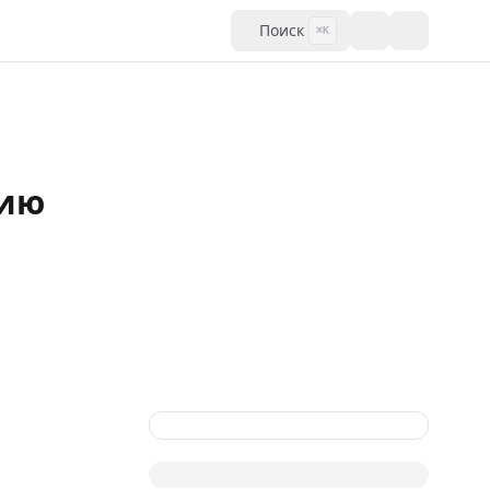
Поиск
⌘K
нию