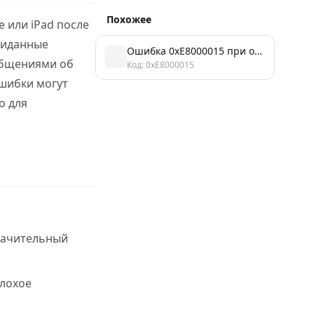
Похожее
 или iPad после
жиданные
Ошибка 0xE8000015 при обновлении iOS 14 – как исправить за 5 минут
общениями об
Код: 0xE8000015
ошибки могут
о для
значительный
плохое