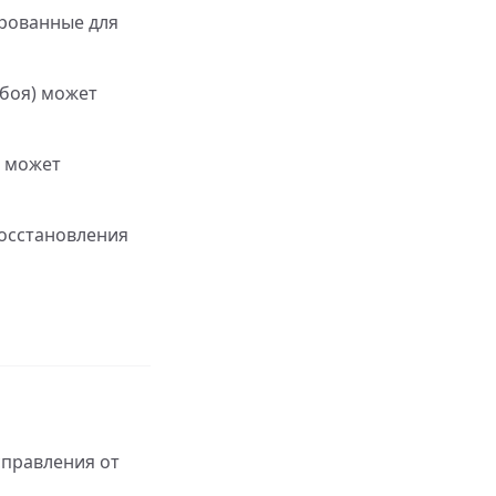
рованные для
сбоя) может
в может
восстановления
справления от