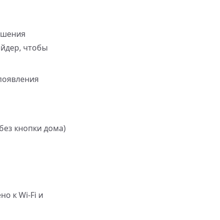
ньшения
айдер, чтобы
 появления
без кнопки дома)
о к Wi-Fi и