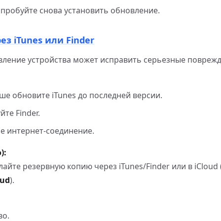
опробуйте снова установить обновление.
ез iTunes или Finder
вление устройства может исправить серьезные поврежд
ше обновите iTunes до последней версии.
те Finder.
е интернет-соединение.
):
йте резервную копию через iTunes/Finder или в iCloud 
oud
).
во.