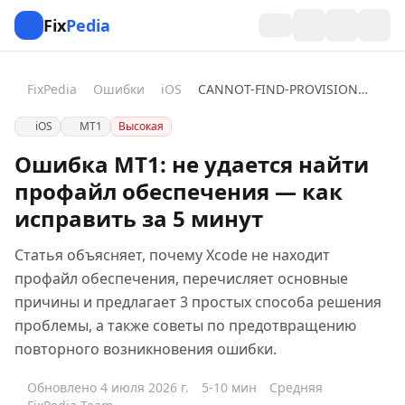
Fix
Pedia
FixPedia
Ошибки
iOS
CANNOT-FIND-PROVISIONING-PROFILE
iOS
MT1
Высокая
Ошибка MT1: не удается найти
профайл обеспечения — как
исправить за 5 минут
Статья объясняет, почему Xcode не находит
профайл обеспечения, перечисляет основные
причины и предлагает 3 простых способа решения
проблемы, а также советы по предотвращению
повторного возникновения ошибки.
Обновлено 4 июля 2026 г.
5-10 мин
Средняя