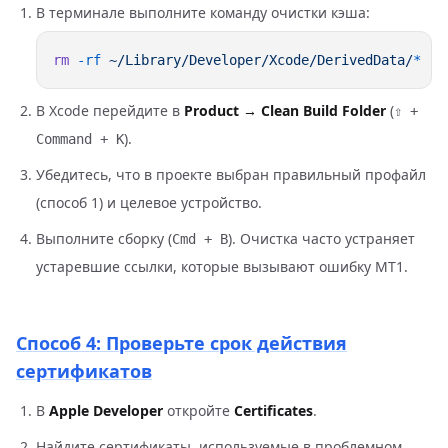
В терминале выполните команду очистки кэша:
rm
 -rf
 ~/Library/Developer/Xcode/DerivedData/
В Xcode перейдите в
Product → Clean Build Folder
(
⇧ +
).
Command + K
Убедитесь, что в проекте выбран правильный профайл
(способ 1) и целевое устройство.
Выполните сборку (
). Очистка часто устраняет
Cmd + B
устаревшие ссылки, которые вызывают ошибку MT1.
Способ 4: Проверьте срок действия
сертификатов
В
Apple Developer
откройте
Certificates
.
Найдите сертификаты, используемые в проблемном