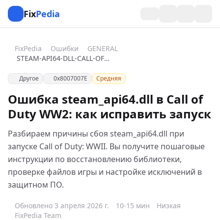
Fix
Pedia
FixPedia
Ошибки
GENERAL
STEAM-API64-DLL-CALL-OF-DUTY-WW2
Другое
0x8007007E
Средняя
Ошибка steam_api64.dll в Call of
Duty WW2: как исправить запуск
Разбираем причины сбоя steam_api64.dll при
запуске Call of Duty: WWII. Вы получите пошаговые
инструкции по восстановлению библиотеки,
проверке файлов игры и настройке исключений в
защитном ПО.
Обновлено 3 апреля 2026 г.
10-15 мин
Низкая
FixPedia Team