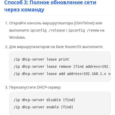
Способ 3: Полное обновление сети
через команду
Откройте консоль маршрутизатора (SSH/Telnet) или
выполните
/
на
ipconfig /release
ipconfig /renew
Windows.
Для маршрутизаторов на базе RouterOS выполните:
/ip dhcp-server lease print

/ip dhcp-server lease remove [find address=192.168
Перезапустите DHCP-сервер:
/ip dhcp-server disable [find]
