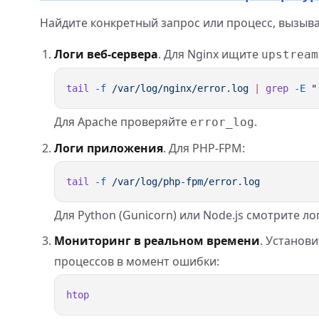
Найдите конкретный запрос или процесс, вызыв
Логи веб-сервера
. Для Nginx ищите
upstream
tail
 -f
 /var/log/nginx/error.log
 |
 grep
 -E
Для Apache проверяйте
.
error_log
Логи приложения
. Для PHP-FPM:
tail
 -f
Для Python (Gunicorn) или Node.js смотрите ло
Мониторинг в реальном времени
. Установ
процессов в момент ошибки: