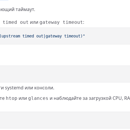
ающий таймаут.
или
:
 timed out
gateway timeout
ги systemd или консоли.
ите
или
и наблюдайте за загрузкой CPU, R
htop
glances