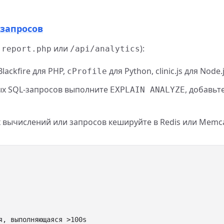
 запросов
,
или
):
report.php
/api/analytics
lackfire для PHP,
для Python, clinic.js для Node.j
cProfile
ых SQL-запросов выполните
, добавь
EXPLAIN ANALYZE
х вычислений или запросов кешируйте в Redis или Mem