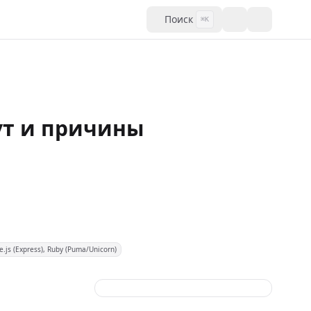
Поиск
⌘K
аут и причины
.js (Express), Ruby (Puma/Unicorn)