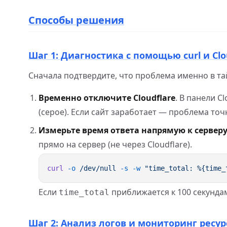
Способы решения
Шаг 1: Диагностика с помощью curl и Clo
Сначала подтвердите, что проблема именно в тай
Временно отключите Cloudflare
. В панели C
(серое). Если сайт заработает — проблема точн
Измерьте время ответа напрямую к сервер
прямо на сервер (не через Cloudflare).
curl
 -o
 /dev/null
 -s
 -w
 "time_total: %{time_
Если
приближается к 100 секунда
time_total
Шаг 2: Анализ логов и мониторинг ресур