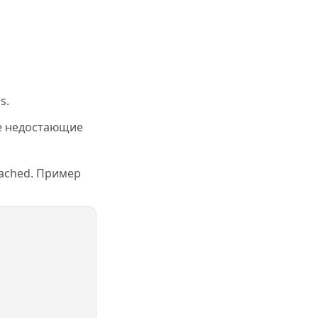
s.
те недостающие
cached. Пример