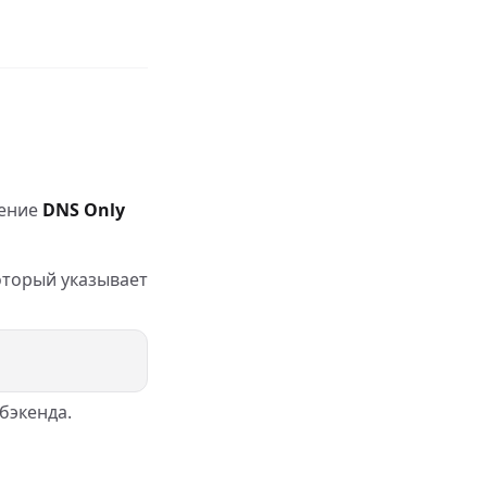
жение
DNS Only
который указывает
бэкенда.