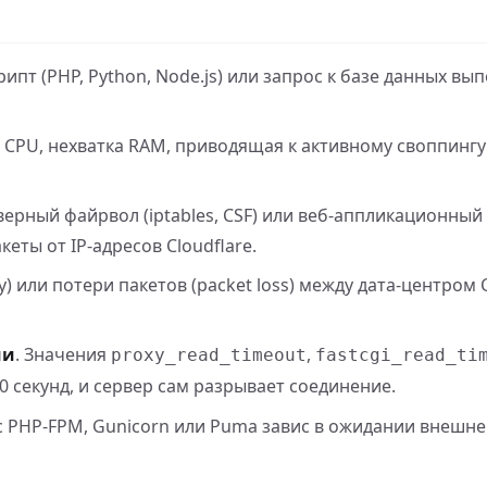
крипт (PHP, Python, Node.js) или запрос к базе данных вы
ка CPU, нехватка RAM, приводящая к активному своппинг
рверный файрвол (iptables, CSF) или веб-аппликационны
еты от IP-адресов Cloudflare.
y) или потери пакетов (packet loss) между дата-центром C
ии
. Значения
,
proxy_read_timeout
fastcgi_read_ti
0 секунд, и сервер сам разрывает соединение.
с PHP-FPM, Gunicorn или Puma завис в ожидании внешнег