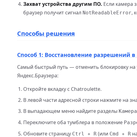
Захват устройства другим ПО.
Если камера з
браузер получит сигнал
, 
NotReadableError
Способы решения
Способ 1: Восстановление разрешений в
Самый быстрый путь — отменить блокировку на у
Яндекс.Браузера:
Откройте вкладку с Chatroulette.
В левой части адресной строки нажмите на зна
В выпадающем меню найдите разделы
Камера
Переключите оба тумблера в положение
Разр
Обновите страницу
(или
на
Ctrl + R
Cmd + R