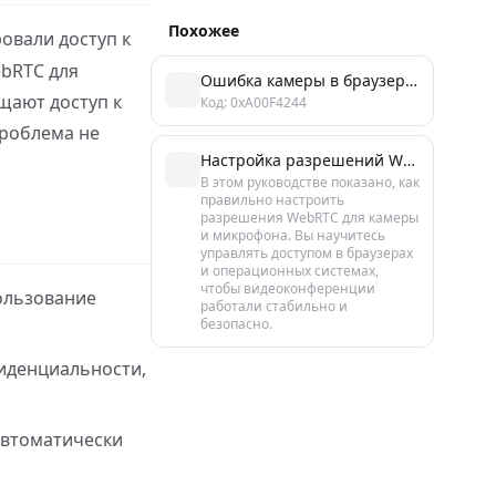
Похожее
овали доступ к
ebRTC для
Ошибка камеры в браузере 0xA00F4244 – как исправить за 5 минут
щают доступ к
Код: 0xA00F4244
Проблема не
Настройка разрешений WebRTC в браузере: пошаговая инструкция
В этом руководстве показано, как
правильно настроить
разрешения WebRTC для камеры
и микрофона. Вы научитесь
управлять доступом в браузерах
и операционных системах,
чтобы видеоконференции
ользование
работали стабильно и
безопасно.
иденциальности,
автоматически