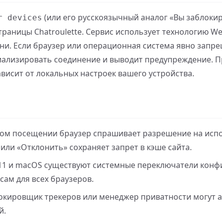
(или его русскоязычный аналог «Вы заблокир
r devices
страницы Chatroulette. Сервис использует технологию W
ни. Если браузер или операционная система явно запре
иализировать соединение и выводит предупреждение. 
ависит от локальных настроек вашего устройства.
ом посещении браузер спрашивает разрешение на исп
ли «Отклонить» сохраняет запрет в кэше сайта.
11 и macOS существуют системные переключатели конф
сам для всех браузеров.
окировщик трекеров или менеджер приватности могут 
й.