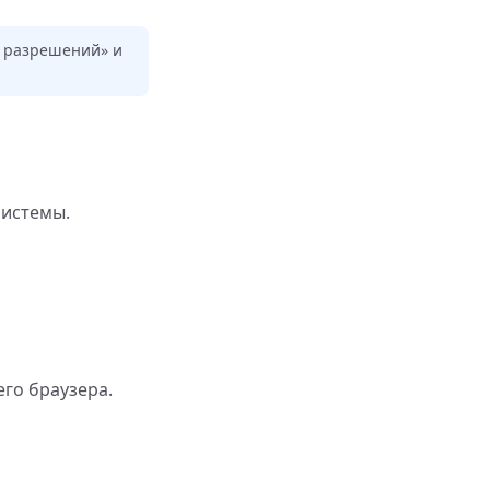
ки разрешений» и
системы.
его браузера.