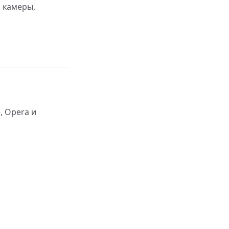
 камеры,
, Opera и