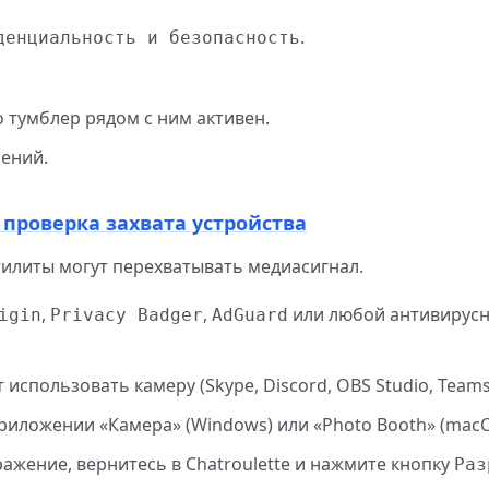
.
денциальность и безопасность
о тумблер рядом с ним активен.
ений.
проверка захвата устройства
тилиты могут перехватывать медиасигнал.
,
,
или любой антивирусн
igin
Privacy Badger
AdGuard
спользовать камеру (Skype, Discord, OBS Studio, Teams
риложении «Камера» (Windows) или «Photo Booth» (macO
ажение, вернитесь в Chatroulette и нажмите кнопку
Раз