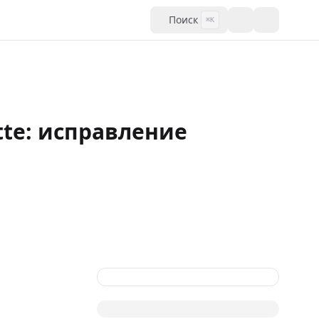
Поиск
⌘K
tte: исправление