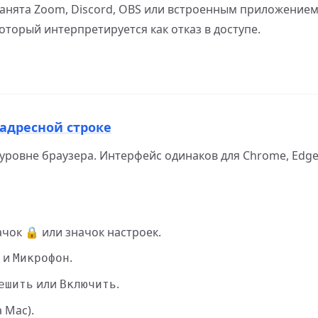
анята Zoom, Discord, OBS или встроенным приложением
который интерпретируется как отказ в доступе.
 адресной строке
ровне браузера. Интерфейс одинаков для Chrome, Edge
чок 🔒 или значок настроек.
и
.
Микрофон
или
.
ешить
Включить
 Mac).