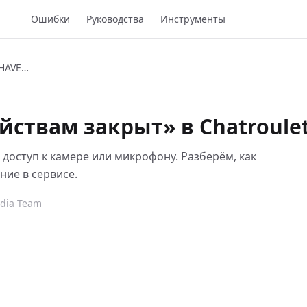
Ошибки
Руководства
Инструменты
CHAT-ROULETTE-YOU-HAVE-DENIED-ACCESS-TO-YOUR-DEVICES
йствам закрыт» в Chatroule
доступ к камере или микрофону. Разберём, как
ие в сервисе.
edia Team