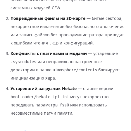
системных модулей CFW.
Повреждённые файлы на SD-карте
— битые сектора,
некорректное извлечение без безопасного отключения
или запись файлов без прав администратора приводят
к ошибкам чтения
и конфигураций.
.kip
Конфликты с плагинами и модами
— устаревшие
или неправильно настроенные
.sysmodules
директории в папке
блокируют
atmosphere/contents
инициализацию ядра.
Устаревший загрузчик Hekate
— старые версии
могут некорректно
bootloader/hekate_ipl.ini
передавать параметры
или использовать
fss0
несовместимые патчи памяти.