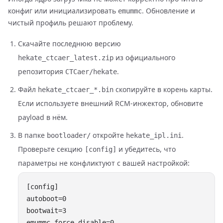
конфиг или инициализировать
. Обновление и
emummc
чистый профиль решают проблему.
Скачайте последнюю версию
из официального
hekate_ctcaer_latest.zip
репозитория
.
CTCaer/hekate
Файл
скопируйте в корень карты.
hekate_ctcaer_*.bin
Если используете внешний RCM-инжектор, обновите
payload в нём.
В папке
откройте
.
bootloader/
hekate_ipl.ini
Проверьте секцию
и убедитесь, что
[config]
параметры не конфликтуют с вашей настройкой: