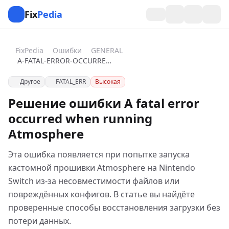
Fix
Pedia
FixPedia
Ошибки
GENERAL
A-FATAL-ERROR-OCCURRED-WHEN-RUNNING-ATMOSPHERE
Другое
FATAL_ERR
Высокая
Решение ошибки A fatal error
occurred when running
Atmosphere
Эта ошибка появляется при попытке запуска
кастомной прошивки Atmosphere на Nintendo
Switch из-за несовместимости файлов или
повреждённых конфигов. В статье вы найдёте
проверенные способы восстановления загрузки без
потери данных.