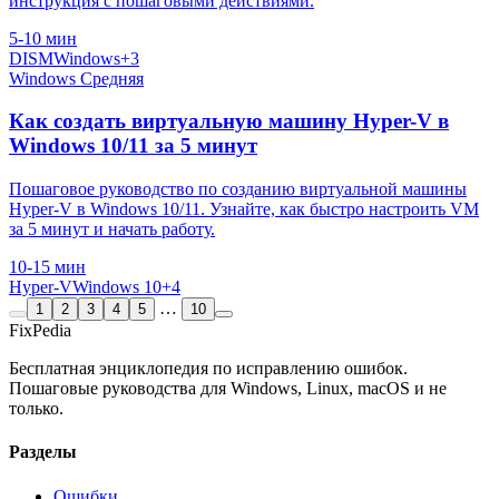
инструкция с пошаговыми действиями.
5-10 мин
DISM
Windows
+3
Windows
Средняя
Как создать виртуальную машину Hyper-V в
Windows 10/11 за 5 минут
Пошаговое руководство по созданию виртуальной машины
Hyper-V в Windows 10/11. Узнайте, как быстро настроить VM
за 5 минут и начать работу.
10-15 мин
Hyper-V
Windows 10
+4
…
1
2
3
4
5
10
Fix
Pedia
Бесплатная энциклопедия по исправлению ошибок.
Пошаговые руководства для Windows, Linux, macOS и не
только.
Разделы
Ошибки