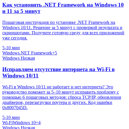
Как установить .NET Framework на Windows 10
и 11 за 5 минут
Пошаговая инструкция по установке .NET Framework на
Windows 10/11. Решение за 5 минут с проверкой результата и
скриншотами. Получите готовую среду для всех приложений
уже сегодня.
5-10 мин
Windows
.NET Framework
+5
Windows
Низкая
Исправляем отсутствие интернета на Wi-Fi в
Windows 10/11
Wi‑Fi в Windows 10/11 не работает и нет интернета? Это
руководство поможет за 5–10 минут исправить проблему с
помощью 6 пошаговых методов: сброса TCP/IP, обновления
драйверов, перезагрузки роутера и других. Код ошибки
0x8007045D.
5-10 мин
Wi-Fi
Windows 10
+4
Windows
Низкая