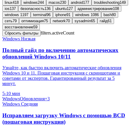
linux
418
windows
244
macos
230
android
177
troubleshooting
149
ios
137
безопасность
136
ubuntu
127
администрирование
108
windows 11
97
terminal
96
iphone
91
windows 10
86
bash
80
сеть
79
оптимизация
75
network
70
sysadmin
65
гайд
61
восстановление
59
filters.activeCount
Сбросить фильтры
Windows
Низкая
Полный гайд по включению автоматических
обновлений Windows 10/11
Узнайте, как быстро включить автоматические обновления
Windows 10 и 11. Пошаговая инструкция с скриншотами и
советами от экспертов. Гарантированный результат за 5
минут.
5-10 мин
Windows
Обновления
+3
Windows
Средняя
Исправляем загрузку Windows с помощью BCD
(пошаговая инструкция)