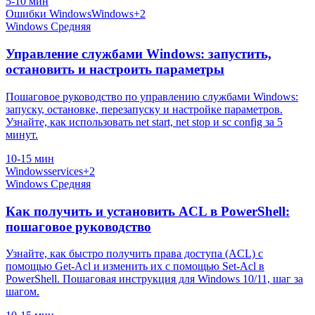
5-10 мин
Ошибки Windows
Windows
+2
Windows
Средняя
Управление службами Windows: запустить,
остановить и настроить параметры
Пошаговое руководство по управлению службами Windows:
запуску, остановке, перезапуску и настройке параметров.
Узнайте, как использовать net start, net stop и sc config за 5
минут.
10-15 мин
Windows
services
+2
Windows
Средняя
Как получить и установить ACL в PowerShell:
пошаговое руководство
Узнайте, как быстро получить права доступа (ACL) с
помощью Get-Acl и изменить их с помощью Set-Acl в
PowerShell. Пошаговая инструкция для Windows 10/11, шаг за
шагом.