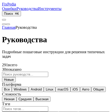
Fix
Pedia
Ошибки
Руководства
Инструменты
Поиск
⌘K
Главная
Руководства
Руководства
Подробные пошаговые инструкции для решения типичных
задач
291
всего
30
показано
Новые
Платформа
Все
Windows
Android
Linux
macOS
iOS
Авто
Общие
Сложность
Низкая
Средняя
Высокая
Тэги